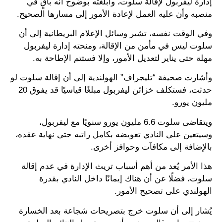
إدارة ليفربول لإقالة سلوت، وأبلغته بوضوح أنه باقٍ في
منصبه وأن عليه العمل لإعادة الأمور إلى مسارها الصحيح.
وفي الوقت نفسه، تشير وسائل الإعلام البريطانية إلى أن
سلوت ليس في مأمن من الإقالة، ومنحته إدارة ليفربول
مهلة حتى يناير لتعديل الأمور، وإلا فستتم الإطاحة به.
وأشارت صحيفة “تليجراف” الهولندية إلى أن إقالة سلوت لو
حدثت، فستكلف خزائن ليفربول مبلغًا قياسيًا قد يفوق 20
مليون يورو.
ويتقاضى سلوت 6.6 مليون يورو سنويًا مع ليفربول،
وسيتعين على النادي تعويضه بكامل راتبه حتى نهاية عقده،
بالإضافة إلى مكافآت وحوافز أخرى.
هذا الأمر يُعد من أهم أسباب تريث الإدارة في عدم إقالة
سلوت، فضلًا عن أن هناك إيمانًا داخل النادي بقدرة
الهولندي على تصحيح الأمور.
يُشار إلى أن سلوت خرج بتصريحات شجاعة بعد الخسارة