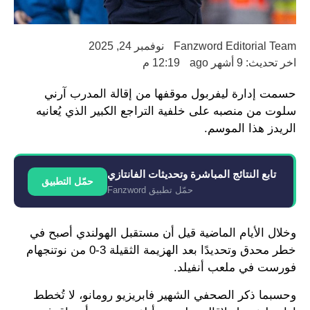
Fanzword Editorial Team
نوفمبر 24, 2025
اخر تحديث: 9 أشهر ago
12:19 م
حسمت إدارة ليفربول موقفها من إقالة المدرب آرني
سلوت من منصبه على خلفية التراجع الكبير الذي يُعانيه
الريدز هذا الموسم.
تابع النتائج المباشرة وتحديثات الفانتازي
حمّل التطبيق
حمّل تطبيق Fanzword
وخلال الأيام الماضية قيل أن مستقبل الهولندي أصبح في
خطر محدق وتحديدًا بعد الهزيمة الثقيلة 3-0 من نوتنجهام
فورست في ملعب أنفيلد.
وحسبما ذكر الصحفي الشهير فابريزيو رومانو، لا تُخطط