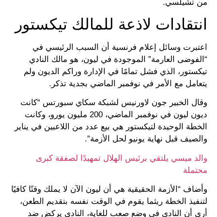
من تشيلسي.
انتقادات لاذعة للمالك تيكستور
اعتبرت وسائل إعلام فرنسية أن السبب الرئيسي في
“الفوضى العارمة” الموجودة في ليون، هو مالك النادي
تيكستور، الذي فشل تمامًا في الإدارة وراكم الديون ولم
يتعامل مع الأمر في نوفمبر الماضي بجدية تذكر.
وقال الخبير جون لاورنيس لشبكة سكاي سبورتس “كانت
ديون ليون في نوفمبر الماضي، 200 مليون يورو، وكانت
الخطة الوحيدة لتيكستور هي بيع عدد من اللاعبين في يناير
والصيف قبل نهاية يونيو لحل الأزمة”.
والد ميسي يلتقي برئيس الهلال تمهيدًا لصفقة كبرى
محتملة
وأضاف “الأزمة الحقيقية هي أن ليون الآن لا يملك وقتًا كافيًا
لتنفيذ الخطة ريثما يقوم في الوقت نفسه بتقديم الطعن،
أرى أن النادي في وضعٍ صعب للغاية، النادي يركض ضد