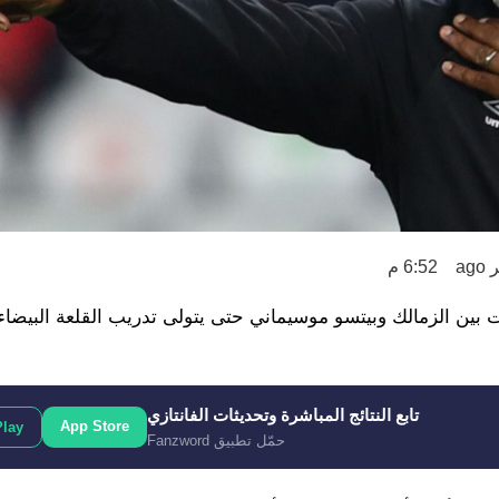
6:52 م
 بين الزمالك وبيتسو موسيماني حتى يتولى تدريب القلعة البيضاء
تابع النتائج المباشرة وتحديثات الفانتازي
App Store
Play
حمّل تطبيق Fanzword