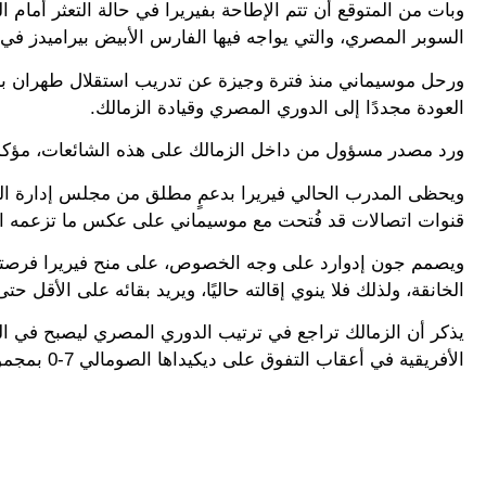
وبات من المتوقع أن تتم الإطاحة بفيريرا في حالة التعثر أمام 
السوبر المصري، والتي يواجه فيها الفارس الأبيض بيراميدز في نصف النهائي 
ورحل موسيماني منذ فترة وجيزة عن تدريب استقلال طهران بسبب
العودة مجددًا إلى الدوري المصري وقيادة الزمالك.
ورد مصدر مسؤول من داخل الزمالك على هذه الشائعات، مؤكدًا
ويحظى المدرب الحالي فيريرا بدعمٍ مطلق من مجلس إدارة الزالم
قنوات اتصالات قد فُتحت مع موسيماني على عكس ما تزعمه ا
ويصمم جون إدوارد على وجه الخصوص، على منح فيريرا فرصته كام
الخانقة، ولذلك فلا ينوي إقالته حاليًا، ويريد بقائه على الأقل حت
يذكر أن الزمالك تراجع في ترتيب الدوري المصري ليصبح في ا
الأفريقية في أعقاب التفوق على ديكيداها الصومالي 7-0 بمجموع المباراتين في دور الـ 32.