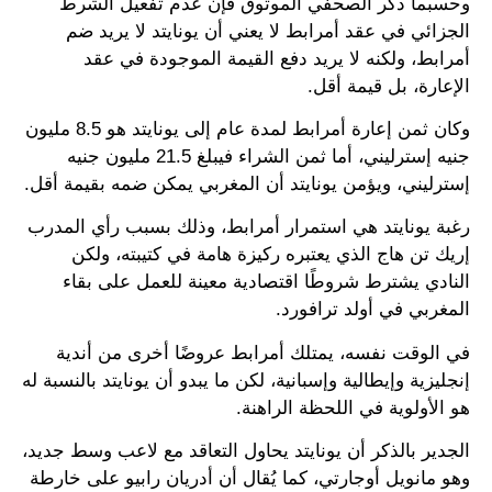
وحسبما ذكر الصحفي الموثوق فإن عدم تفعيل الشرط
الجزائي في عقد أمرابط لا يعني أن يونايتد لا يريد ضم
أمرابط، ولكنه لا يريد دفع القيمة الموجودة في عقد
الإعارة، بل قيمة أقل.
وكان ثمن إعارة أمرابط لمدة عام إلى يونايتد هو 8.5 مليون
جنيه إسترليني، أما ثمن الشراء فيبلغ 21.5 مليون جنيه
إسترليني، ويؤمن يونايتد أن المغربي يمكن ضمه بقيمة أقل.
رغبة يونايتد هي استمرار أمرابط، وذلك بسبب رأي المدرب
إريك تن هاج الذي يعتبره ركيزة هامة في كتيبته، ولكن
النادي يشترط شروطًا اقتصادية معينة للعمل على بقاء
المغربي في أولد ترافورد.
في الوقت نفسه، يمتلك أمرابط عروضًا أخرى من أندية
إنجليزية وإيطالية وإسبانية، لكن ما يبدو أن يونايتد بالنسبة له
هو الأولوية في اللحظة الراهنة.
الجدير بالذكر أن يونايتد يحاول التعاقد مع لاعب وسط جديد،
وهو مانويل أوجارتي، كما يُقال أن أدريان رابيو على خارطة