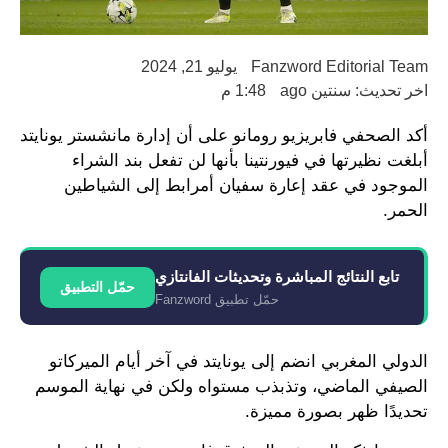
Fanzword Editorial Team
يوليو 21, 2024
اخر تحديث: سنتين ago
1:48 م
أكد الصحفي فابريزيو رومانو على أن إدارة مانشستر يونايتد
أبلغت نظيرتها في فيورنتينا بأنها لن تفعل بند الشراء
الموجود في عقد إعارة سفيان أمرابط إلى الشياطين
الحمر.
تابع النتائج المباشرة وتحديثات الفانتازي
حمّل التطبيق
حمّل تطبيق Fanzword
الدولي المغربي انضم إلى يونايتد في آخر أيام الميركاتو
الصيفي الماضي، وتذبذب مستواه ولكن في نهاية الموسم
تحديدًا ظهر بصورة مميزة.