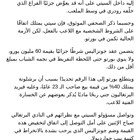
إليه داخل السيتي على أنه قد يعوِّض جزئيًا الفراغ الذي
خلّفه رودري في وسط الملعب.
وحسبما ذكر الصحفي الموثوق، فإن سيتي يمتلك اتفاقًا
على الشروط الشخصية مع اللاعب بالفعل، لكن الأزمة
الحالية تكمن في بورتو.
يتضمن عقد جونزاليس شرطًا جزائيًا بقيمة 60 مليون يورو،
ولا ينوي بورتو حتى اللحظة التفريط في نجمه الشباب بمبلغ
أقل من ذلك.
ويتطلع بورتو إلى هذا الرقم تحديدًا بسبب أن برشلونة
يمتلك 40% من قيمة بيع صاحب الـ 23 عامًا، وعليه فيريد
البرتغاليون جني ربحًا ماديًا يُذكر يعوضهم عن الخسارة
الفنية للاعب.
وتواصل مسؤولو السيتي مع نظرائهم في النادي البرتغالي
صباح الإثنين على أمل التوصل إلى اتفاق لتخفيض هذه
القيمة وضم جونزاليس الذي يرحب بشدة بالانخراط في
كتيبة بيب جوارديولا.