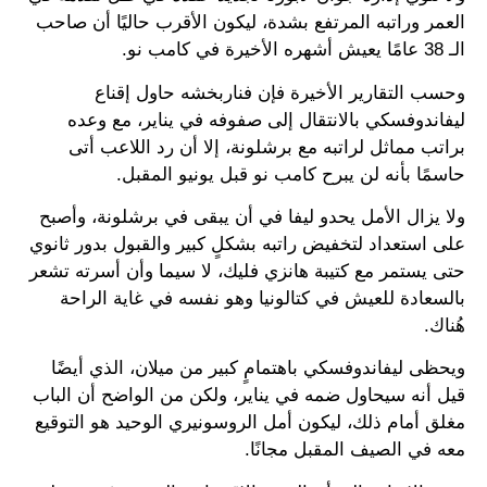
العمر وراتبه المرتفع بشدة، ليكون الأقرب حاليًا أن صاحب
الـ 38 عامًا يعيش أشهره الأخيرة في كامب نو.
وحسب التقارير الأخيرة فإن فناربخشه حاول إقناع
ليفاندوفسكي بالانتقال إلى صفوفه في يناير، مع وعده
براتب مماثل لراتبه مع برشلونة، إلا أن رد اللاعب أتى
حاسمًا بأنه لن يبرح كامب نو قبل يونيو المقبل.
ولا يزال الأمل يحدو ليفا في أن يبقى في برشلونة، وأصبح
على استعداد لتخفيض راتبه بشكلٍ كبير والقبول بدور ثانوي
حتى يستمر مع كتيبة هانزي فليك، لا سيما وأن أسرته تشعر
بالسعادة للعيش في كتالونيا وهو نفسه في غاية الراحة
هُناك.
ويحظى ليفاندوفسكي باهتمامٍ كبير من ميلان، الذي أيضًا
قيل أنه سيحاول ضمه في يناير، ولكن من الواضح أن الباب
مغلق أمام ذلك، ليكون أمل الروسونيري الوحيد هو التوقيع
معه في الصيف المقبل مجانًا.