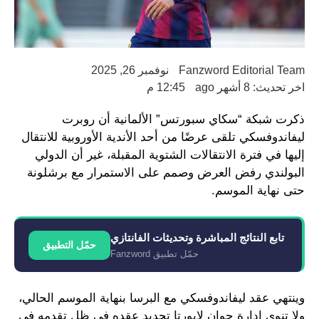
Fanzword Editorial Team
نوفمبر 26, 2025
اخر تحديث: 8 أشهر ago
12:45 م
ذكرت شبكة “سكاي سبورتس” الألمانية أن روبرت
ليفاندوفسكي تلقى عرضًا من أحد الأندية الأوروبية للانتقال
إليها في فترة الانتقالات الشتوية المقبلة، غير أن الدولي
البولندي رفض العرض وصمم على الاستمرار مع برشلونة
حتى نهاية الموسم.
تابع النتائج المباشرة وتحديثات الفانتازي
حمّل التطبيق
حمّل تطبيق Fanzword
وينتهي عقد ليفاندوفسكي مع البرسا بنهاية الموسم الحالي،
ولا تنوي إدارة جوان لابورتا تجديد عقده في ظل تقدمه في