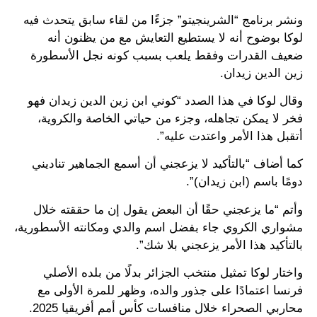
ونشر برنامج “الشرينجيتو” جزءًا من لقاء سابق يتحدث فيه
لوكا بوضوح أنه لا يستطيع التعايش مع من يظنون أنه
ضعيف القدرات وفقط يلعب بسبب كونه نجل الأسطورة
زين الدين زيدان.
وقال لوكا في هذا الصدد “كوني ابن زين الدين زيدان فهو
فخر لا يمكن تجاهله، وجزء من حياتي الخاصة والكروية،
أتقبل هذا الأمر واعتدت عليه”.
كما أضاف “بالتأكيد لا يزعجني أن أسمع الجماهير تناديني
دومًا باسم (ابن زيدان)”.
وأتم “ما يزعجني حقًا أن البعض يقول إن ما حققته خلال
مشواري الكروي جاء بفضل اسم والدي ومكانته الأسطورية،
بالتأكيد هذا الأمر يزعجني بلا شك”.
واختار لوكا تمثيل منتخب الجزائر بدلًا من بلده الأصلي
فرنسا اعتمادًا على جذور والده، وظهر للمرة الأولى مع
محاربي الصحراء خلال منافسات كأس أمم أفريقيا 2025.