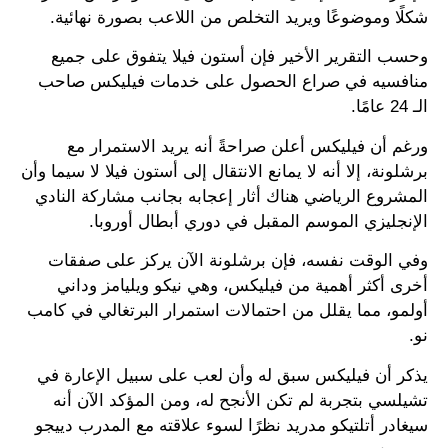
شكلًا وموضوعًا ويريد التخلص من اللاعب بصورة نهائية.
وحسب التقرير الأخير فإن أستون فيلا يتفوق على جميع
منافسيه في صراع الحصول على خدمات فيليكس صاحب
الـ 24 عامًا.
ورغم أن فيليكس أعلن صراحةً أنه يريد الاستمرار مع
برشلونة، إلا أنه لا يمانع الانتقال إلى أستون فيلا لا سيما وأن
المشروع الرياضي هناك أثار إعجابه بجانب مشاركة النادي
الإنجليزي الموسم المقبل في دوري أبطال أوروبا.
وفي الوقت نفسه، فإن برشلونة الآن يركز على صفقات
أخرى أكثر أهمية من فيليكس، وهي نيكو ويليامز وداني
أولمو، مما يقلل من احتمالات استمرار البرتغالي في كامب
نو.
يذكر أن فيليكس سبق له وأن لعب على سبيل الإعارة في
تشيلسي بتجربة لم تكن الأنجح له، ومن المؤكد الآن أنه
سيغادر أتلتيكو مدريد نظرًا لسوء علاقته مع المدرب دييجو