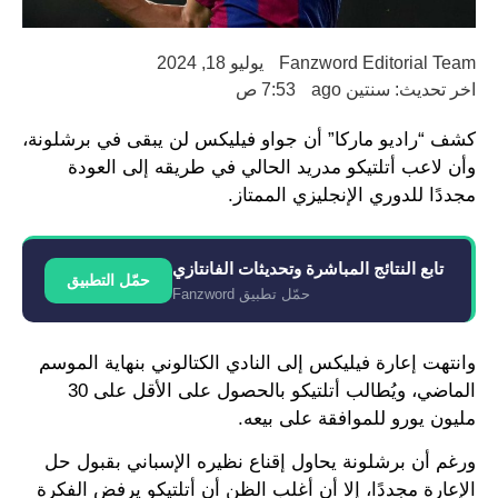
Fanzword Editorial Team
يوليو 18, 2024
اخر تحديث: سنتين ago
7:53 ص
كشف “راديو ماركا” أن جواو فيليكس لن يبقى في برشلونة،
وأن لاعب أتلتيكو مدريد الحالي في طريقه إلى العودة
مجددًا للدوري الإنجليزي الممتاز.
تابع النتائج المباشرة وتحديثات الفانتازي
حمّل التطبيق
حمّل تطبيق Fanzword
وانتهت إعارة فيليكس إلى النادي الكتالوني بنهاية الموسم
الماضي، ويُطالب أتلتيكو بالحصول على الأقل على 30
مليون يورو للموافقة على بيعه.
ورغم أن برشلونة يحاول إقناع نظيره الإسباني بقبول حل
الإعارة مجددًا، إلا أن أغلب الظن أن أتلتيكو يرفض الفكرة