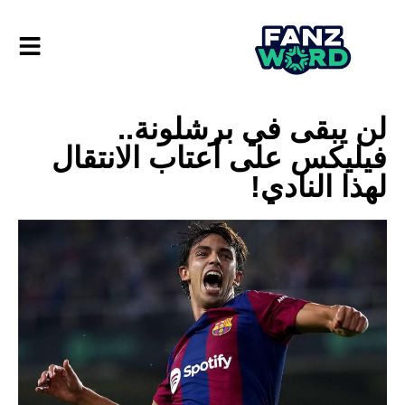
لن يبقى في برشلونة..
فيليكس على أعتاب الانتقال
لهذا النادي!