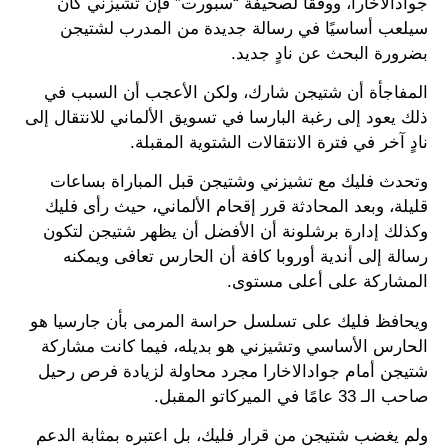
جوادالاخارا، ووفقًا لصحيفة “سبورت” فإن تشيزني كان
سيلعب أساسيًا في رسالة جديدة من المدرب لشتيجن
بضرورة البحث عن نادٍ جديد.
المفاجأة أن شتيجن شارك، ولكن الأعجب أن السبب في
ذلك يعود إلى رغبة البارسا في تسويق الألماني للانتقال إلى
نادٍ آخر في فترة الانتقالات الشتوية المقبلة.
وتحدث فليك مع تشيزني وشتيجن قبل المباراة بساعات
قليلة، وبعد المحادثة قرر إقحام الألماني، حيث رأى فليك
وكذلك إدارة برشلونة أن الأفضل أن يظهر شتيجن لتكون
رسالة إلى أندية أوروبا كافة أن الحارس تعافى ويمكنه
المشاركة على أعلى مستوى.
ويحافظ فليك على تسلسل حراسة المرمى بأن جارسيا هو
الحارس الأساسي وتشيزني هو بديله، فيما كانت مشاركة
شتيجن أمام جوادالاخارا مجرد محاولة لزيادة فرص رحيل
صاحب الـ 33 عامًا في الميركاتو المقبل.
ولم يغضب شتيجن من قرار فليك، بل اعتبره بمثابة الدعم