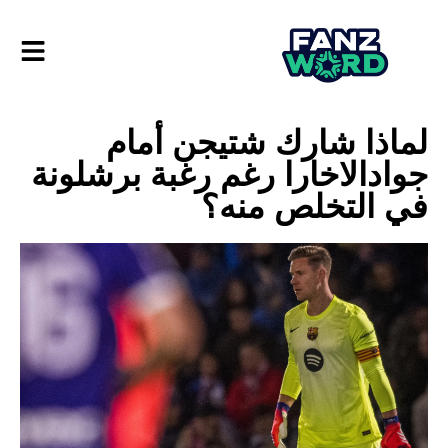
لماذا شارك شتيجن أمام
جوادالاخارا رغم رغبة برشلونة
في التخلص منه؟