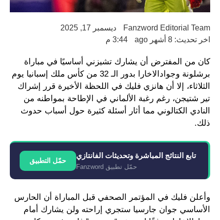
Fanzword Editorial Team
ديسمبر 17, 2025
اخر تحديث: 8 أشهر ago
3:44 م
كان من المفترض أن يشارك تشيزني أساسيًا في مباراة
برشلونة وجوادالاخارا بدور الـ 32 من كأس ملك إسبانيا يوم
الثلاثاء، إلا أن هانزي فليك في اللحظة الأخيرة قرر إشراك
تير شتيجن، رغم رغبة الألماني في الإطاحة بمواطنه من
النادي الكتالوني مما أثار أسئلة كثيرة حول أسباب حدوث
ذلك.
تابع النتائج المباشرة وتحديثات الفانتازي
حمّل التطبيق
حمّل تطبيق Fanzword
وأعلن فليك في المؤتمر الصحفي قبل المباراة أن الحارس
الأساسي جوان جارسيا ستجري إراحته ولن يشارك أمام