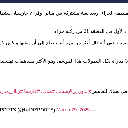
 حدود منطقة الجزاء، وبعد لعبة مشتركة بين مبابي وفران جارسيا، است
دقيقة 31 من ركلة جزاء.
، حتى أنه قال أكثر من مرة أنه يتطلع إلى أن يتقنها ويكون كمث
ورفع صاحب الـ 25 عامًا رصيده من الأهداف إلى 32 هدفًا في 31 مباراة بكل البطولات هذا الموسم، وهو الأكثر مساهمات 
ي في شباك ليغانيس
#الدوري_الإسباني
#مبابي
#غارسيا
#ريال_مدري
March 29, 2025
— beIN SPORTS (@beINSPORTS)