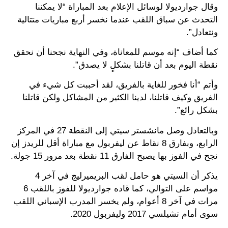
وقال جوارديولا لوسائل الإعلام بعد المباراة “لا يمكننا
التحدث عن سباق اللقب عندما نخسر أربع مباريات متتالية
ونتعادل”.
كما أضاف “إنه موسم للمعاناة، وفي النهاية نجحنا أن نحقق
نقطة اليوم بعد أن قاتلنا بشكلٍ لا يصدق”.
وأتم “أنا فخور للغاية بالفريق، لقد أحببت كل شيء في
الفريق وكيف قاتلنا، لدينا الكثير من المشاكل ولكن قاتلنا
بشكل رائع”.
وبالتعادل وصل مانشستر سيتي إلى النقطة 27 في المركز
الرابع، وبفارق 8 نقاط عن ليفربول مع مباراة أقل للريدز إن
نجح في الفوز بها يصبح الفارق 11 نقطة بعد مرور 15 جولة.
يذكر أن السيتي هو حامل لقب البريميرليج في آخر 4
مواسم على التوالي، كما قاده جوارديولا للفوز باللقب 6
مرات في آخر 8 أعوام، ولم يخسر المدرب الإسباني اللقب
سوى أمام تشيلسي 2017 وليفربول 2020.