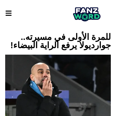
للمرة الأولى في مسيرته..
جوارديولا يرفع الراية البيضاء!