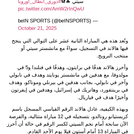
سيتي 🔥⚽️
#دوري_أبطال_أوروبا
pic.twitter.com/AmW2rInQwU
— beIN SPORTS (@beINSPORTS)
October 21, 2025
وتُعد هذه هي المباراة الثانية عشر على التوالي التي ينجح
فيها هالاند في التسجيل، سواءً مع مانشستر سيتي أو
منتخب النرويج.
وأحرز هالاند هدفًا في برايتون، وهدفًا في فنلندا و5 في
مولدوفا، مع هدفين في مانشستر يونايتد وهدف في نابولي
وآخر في نابولي، بجانب هدفين في بيرنلي وموناكو، وهدف
في برينتفورد، وهاتريك في إسرائيل، وهدفين في إيفرتون
وأخيرًا هدف في فياريال.
وبهذه الكيفية، عادل هالاند الرقم القياسي المسجل باسم
كريستيانو رونالدو، بتسجيله في 12 مباراة متتالية، والفرصة
الآن سانحة أمام نجم السيتي لكسر الرقم في حالة أن أحرز
في المباراة 13 أمام أستون فيلا يوم الأحد القادم.