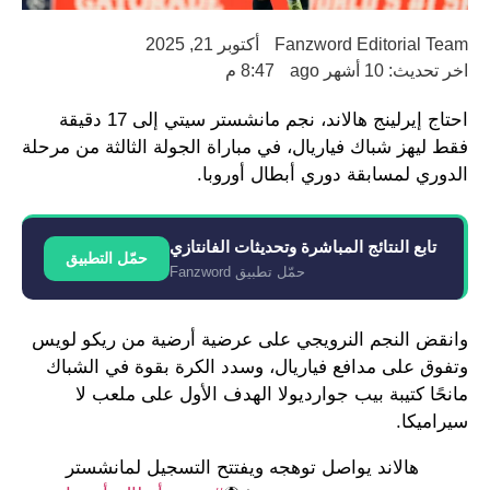
Fanzword Editorial Team
أكتوبر 21, 2025
اخر تحديث: 10 أشهر ago
8:47 م
احتاج إيرلينج هالاند، نجم مانشستر سيتي إلى 17 دقيقة
فقط ليهز شباك فياريال، في مباراة الجولة الثالثة من مرحلة
الدوري لمسابقة دوري أبطال أوروبا.
تابع النتائج المباشرة وتحديثات الفانتازي
حمّل التطبيق
حمّل تطبيق Fanzword
وانقض النجم النرويجي على عرضية أرضية من ريكو لويس
وتفوق على مدافع فياريال، وسدد الكرة بقوة في الشباك
مانحًا كتيبة بيب جوارديولا الهدف الأول على ملعب لا
سيراميكا.
هالاند يواصل توهجه ويفتتح التسجيل لمانشستر