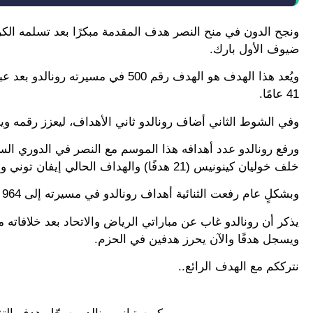
ونجح الدون في منح النصر هدف المقدمة مبكرًا بعد تسلمه الك
ضيوف الأول بارك.
41 عامًا.
وفي الشوط الثاني أضاف رونالدو ثاني الأهداف، ليعزز رقمه ويصل إلى الهدف 501 في
خلف خوليان كينونيس (21 هدفًا) والهداف الحالي إيفان توني والذي أحرز 23 هدفًا.
وبشكلٍ عام رفعت الثنائية أهداف رونالدو في مسيرته إلى 964 هدفًا، ليواصل الاقتراب من هدفه الأكبر بالوصول إلى 1000 هدف قبل الاعتزال.
يذكر أن رونالدو غاب عن مباراتي الرياض والاتحاد بعد خلافاته 
ويسجل هدفًا والآن يحرز هدفين في الحزم.
نترككم مع الهدف الرائع..