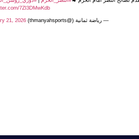
قدم لصالح النصر أمام الحزم 🐐
#النصر_الحزم
|
#دوري_روشن_ال
itter.com/7Zl3DMwKdb
— رياضة ثمانية (@thmanyahsports)
ry 21, 2026