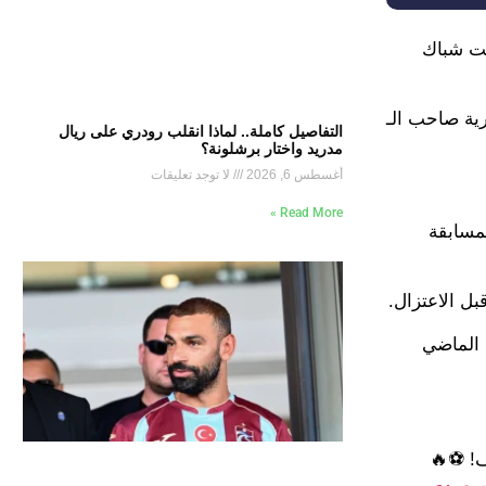
نت شباك
ه حول مدى أسطورية صاحب الـ
التفاصيل كاملة.. لماذا انقلب رودري على ريال
مدريد واختار برشلونة؟
أغسطس 6, 2026
لا توجد تعليقات
Read More »
ن هدافي المسابقة
ع الماضي
! ⚽️🔥