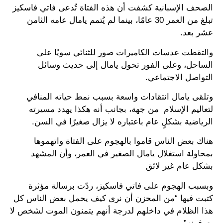
الصحف الإسبانية كشفت أن هذه الفتاة تُدعى فاتي فاسكيز
تبلغ من العمر 30 عامًا، بينما لم يُتمم يامال عامه الثامن
عشر بعد.
والتقطت عدسات الكاميرات صور للثنائي سويًا على
الساحل، وعلى الفور تحول يامال إلى حديث وسائل
التواصل الاجتماعي.
وتلقى يامال انتقادات واسعة بسبب نمط حياته المنافي
لتعاليم الإسلام من جهة، بجانب أنه هكذا يهدد مسيرته
الرياضية بشكلٍ عام باعتباره لا يزال صغيرًا في السن.
هناك بعض الناس قاموا بالهجوم على الفتاة واتهموها
بمحاولة استغلال يامال الصغير في العمر، وأن المشهد
بشكل عام غير لائق
وبسبب الهجوم على فاتي فاسكيز، ردّت برسالة مؤثرة
كتبت فيها “من المحزن أن نرى كيف يحمل بعض الناس كل
هذا الظلام في داخلهم لدرجة أنهم يتمنون الموت لشخص لا