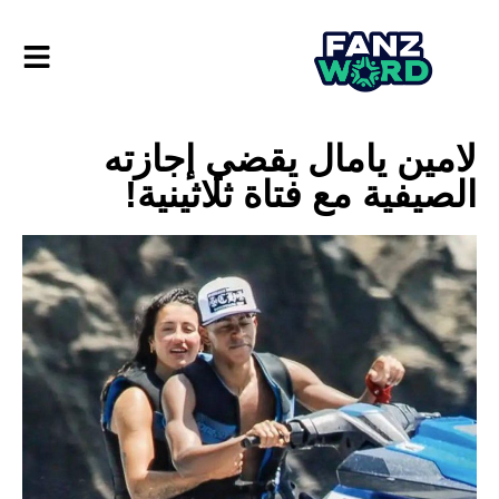
لامين يامال يقضي إجازته
الصيفية مع فتاة ثلاثينية!