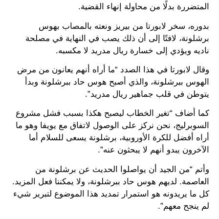
المتضررة بدلًا من محاولة إنهاء القضية.
بدوره، سخر لابورتا من بيريز ونعته بالمصاب بهوس
برشلونة، لافتًا إلى أن ذلك يصب في النهاية في مصلحة
ناديه ويؤدي إلى خسارة ريال مدريد لا مكسبه.
وقال لابورتا في هذا الصدد “ما أراه أنهم يعانون من مرض
الهوس ببرشلونة، والذي أصبح هوس حاد ببرشلونة وبدأ
يتوطن في قلب جماهير ريال مدريد”.
كما أضاف “تغير الخطاب ليصبح هكذا بسبب فشل مشروع
السوبرليج، نحن نركز على الوصول لاتفاق مع يويفا وهو ما
أراه أفضل للكرة الأوروبية، برشلونة يسعى للسلام أما
الآخرون يبدو أنهم لا يبحثون عنه”.
وأتم “من الجيد أن يواصلوا الحديث عن برشلونة من
العاصمة. لديهم هوس حاد ببرشلونة، ولا يمكننا فعل المزيد.
كل ما يريدونه هو استمرار تمديد هذا الموضوع لتبرير شيء
لم ينجح معهم”.