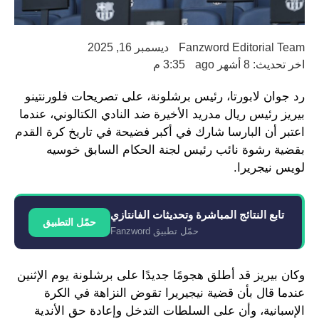
Fanzword Editorial Team
ديسمبر 16, 2025
اخر تحديث: 8 أشهر ago
3:35 م
رد جوان لابورتا، رئيس برشلونة، على تصريحات فلورنتينو
بيريز رئيس ريال مدريد الأخيرة ضد النادي الكتالوني، عندما
اعتبر أن البارسا شارك في أكبر فضيحة في تاريخ كرة القدم
بقضية رشوة نائب رئيس لجنة الحكام السابق خوسيه
لويس نيجريرا.
تابع النتائج المباشرة وتحديثات الفانتازي
حمّل التطبيق
حمّل تطبيق Fanzword
وكان بيريز قد أطلق هجومًا جديدًا على برشلونة يوم الإثنين
عندما قال بأن قضية نيجيريرا تقوض النزاهة في الكرة
الإسبانية، وأن على السلطات التدخل وإعادة حق الأندية