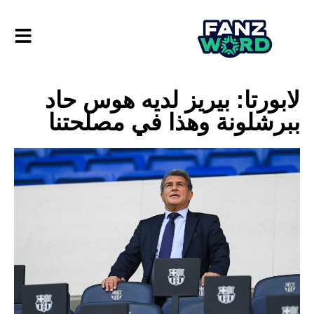
لابورتا: بيريز لديه هوس حاد
ببرشلونة وهذا في مصلحتنا