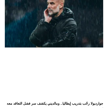
جوارديولا رحّب بتدريب إيطاليا.. ومالديني يكشف سر فشل التعاقد معه