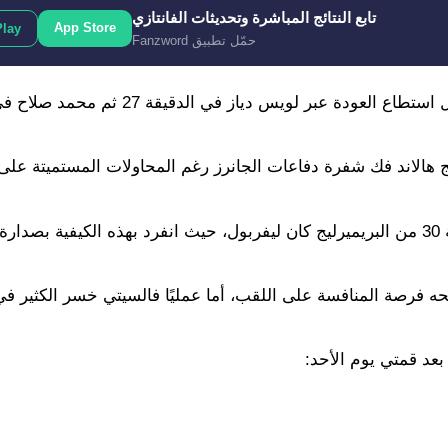
تابع النتائج المباشرة وتحديثات الفانتازي
App Store
Play
حمّل تطبيق Fanzword
وتقدم برايتون في الدقيقة الأولى عبر داني ويلباك، لكن ليفربول استطاع العودة عبر لويس
ويمكن القول أن أكثر المستفيدين من مباريات الأحد في الجولة 30 من البريميرليج كان ليفربول، حيث انفرد بهذه الكيفية 
نحه فرصة المنافسة على اللقب، أما عمليًا فالسيتي خسر الكثير ف
بعد قمتي يوم الأحد: