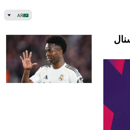
AR
نال