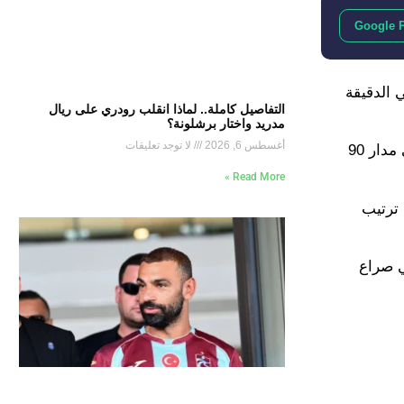
Google 
 دياز في الدقيقة 27 ثم محمد صلاح في الدقيقة
التفاصيل كاملة.. لماذا انقلب رودري على ريال
مدريد واختار برشلونة؟
أغسطس 6, 2026
لا توجد تعليقات
مباراة دفاعية بامتياز خاضها آرسنال بعد ذلك، ولم يستطع إيرلينج هالاند فك شفرة دفاعات الجانرز رغم المحاولات المستميتة على مدار 90
Read More »
بصدارة ترتيب
ي صراع