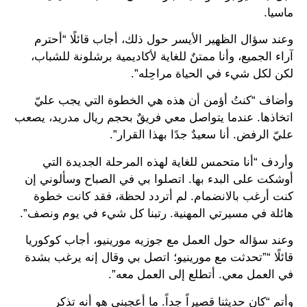
ماسيا.
وعند سؤال الظهير الأيسر حول ذلك، أجاب قائلًا “أحترم
آراء الجميع، وأنا ممتنٌ للغاية لأكاديمية برشلونة للشباب،
لكن لكل شيء في الحياة مراحِله”.
وأضاف “كنتُ أؤمن أن هذه هي الخطوة التي يجب عليّ
اتخاذها. عندما يتواصل معي فريقٌ بحجم ريال مدريد، يصعب
عليّ الرفض. أنا سعيدٌ جدًا بهذا القرار”.
وأردف “أنا متحمس للغاية لهذه المرحلة الجديدة التي
أوشكت على البدء بها. اتصلوا بي في الصباح وسألوني إن
كنت أرغب بالانضمام. لم أتردد لحظة، فقد كانت خطوة
هائلة في مسيرتي المهنية. رتبنا كل شيء في يوم ونصف”.
وعند سؤاله حول العمل مع جوزيه مورينيو، أجاب كوكوريا
قائلًا “”تحدثت مع مورينيو؛ اتصل بي وقال إنه يرغب بشدة
في العمل معي. أتطلع إلى العمل معه”.
وأتم “كان حديثنا قصيراً جداً. ما أعجبني هو أنه تذكر