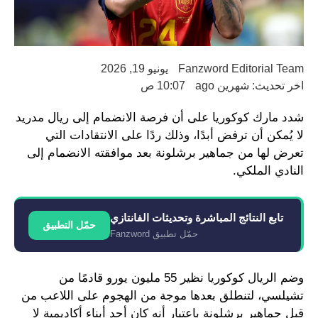
Fanzword Editorial Team
يونيو 19, 2026
اخر تحديث: شهرين ago
10:07 ص
شدد مارك كوكوريا على أن فرصة الانضمام إلى ريال مدريد
لا يُمكن أن ترفض أبدًا، وذلك ردًا على الانتقادات التي
تعرض لها من جماهير برشلونة بعد موافقته الانضمام إلى
النادي الملكي.
تابع النتائج المباشرة وتحديثات الفانتازي
حمّل التطبيق
حمّل تطبيق Fanzword
وضم الريال كوكوريا نظير 55 مليون يورو قادمًا من
تشيلسي، لتنطلق بعدها موجة من الهجوم على اللاعب من
قبل جماهير برشلونة باعتبار أنه كان أحد أبناء أكاديمية لا