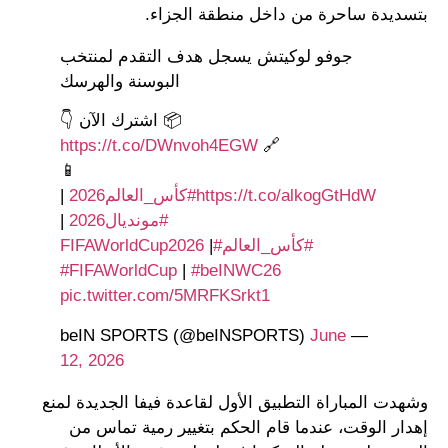
بتسديدة ساحرة من داخل منطقة الجزاء.
جوفو لوكيتش يسجل هدف التقدم لمنتخب
البوسنة والهرسك
📦 اشترك الآن 👇
https://t.co/DWnvoh4EGW
🔗
📱
https://t.co/alkogGtHdW
#كأس_العالم2026
|
#مونديال2026
|
#كأس_العالم
#FIFAWorldCup2026
|
#FIFAWorldCup
|
#beINWC26
pic.twitter.com/5MRFKSrkt1
June
— beIN SPORTS (@beINSPORTS)
12, 2026
وشهدت المباراة التطبيق الأول لقاعدة فيفا الجديدة لمنع
إهدار الوقت، عندما قام الحكم بتغيير رمية تماس من