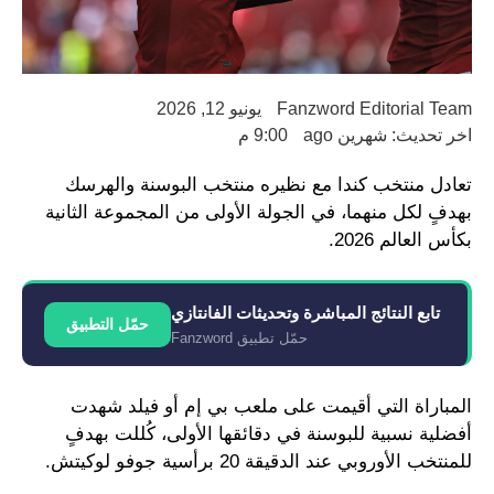
Fanzword Editorial Team
يونيو 12, 2026
اخر تحديث: شهرين ago
9:00 م
تعادل منتخب كندا مع نظيره منتخب البوسنة والهرسك
بهدفٍ لكل منهما، في الجولة الأولى من المجموعة الثانية
بكأس العالم 2026.
تابع النتائج المباشرة وتحديثات الفانتازي
حمّل التطبيق
حمّل تطبيق Fanzword
المباراة التي أقيمت على ملعب بي إم أو فيلد شهدت
أفضلية نسبية للبوسنة في دقائقها الأولى، كُللت بهدفٍ
للمنتخب الأوروبي عند الدقيقة 20 برأسية جوفو لوكيتش.