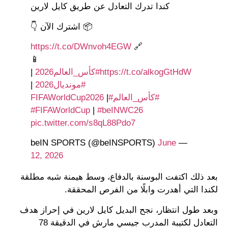
كندا تدرك التعادل عن طريق كايل لارين
📦 اشترك الآن 👇
https://t.co/DWnvoh4EGW
🔗
📱
https://t.co/alkogGtHdW
#كأس_العالم2026
|
#مونديال2026
|
#كأس_العالم
#FIFAWorldCup2026
|
#FIFAWorldCup
|
#beINWC26
pic.twitter.com/s8qL88Pdo7
June
— beIN SPORTS (@beINSPORTS)
12, 2026
بعد ذلك اكتفت البوسنة بالدفاع، وسط هيمنة شبه مطلقة
لكندا التي أهدرت وابلًا من الفرص المحققة.
وبعد طول انتظار، نجح البديل كايل لارين في إحراز هدف
التعادل لكتيبة المدرب جيسي مارش في الدقيقة 78