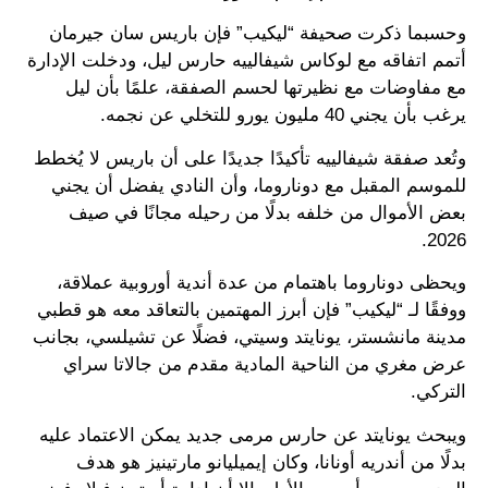
وحسبما ذكرت صحيفة “ليكيب” فإن باريس سان جيرمان
أتمم اتفاقه مع لوكاس شيفالييه حارس ليل، ودخلت الإدارة
مع مفاوضات مع نظيرتها لحسم الصفقة، علمًا بأن ليل
يرغب بأن يجني 40 مليون يورو للتخلي عن نجمه.
وتُعد صفقة شيفالييه تأكيدًا جديدًا على أن باريس لا يُخطط
للموسم المقبل مع دوناروما، وأن النادي يفضل أن يجني
بعض الأموال من خلفه بدلًا من رحيله مجانًا في صيف
2026.
ويحظى دوناروما باهتمام من عدة أندية أوروبية عملاقة،
ووفقًا لـ “ليكيب” فإن أبرز المهتمين بالتعاقد معه هو قطبي
مدينة مانشستر، يونايتد وسيتي، فضلًا عن تشيلسي، بجانب
عرض مغري من الناحية المادية مقدم من جالاتا سراي
التركي.
ويبحث يونايتد عن حارس مرمى جديد يمكن الاعتماد عليه
بدلًا من أندريه أونانا، وكان إيميليانو مارتينيز هو هدف