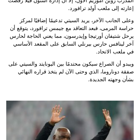
المدرب روبن أموريم الأول، إلا أن إدارة أستون فيلا رفضت
إعارته إلى ملعب أولد ترافورد.
وعلى الجانب الآخر، يريد السيتي تدعيمًا إضافيًا لمركز
حراسة المرمى، فبعد التعاقد مع جيمس ترافورد، يتوقع أن
يرحل شتيفان أورتيجا وإيدرسون، مما يعني الحاجة لحارس
آخر لينافس حارس بيرنلي السابق على المقعد الأساسي
في ملعب الاتحاد.
ويبدو أن الصراع سيكون محتدمًا بين اليونايتد والسيتي على
صفقة دوناروما، الذي وحتى الآن لم يتخذ قراره النهائي
بشأن وجهته الجديدة.