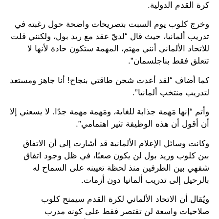
كرة القدم الدولية.
وخرج كلوب يوم السبت بتصريحات واضحة حول رغبته في
تدريب ألمانيا، حيث قال “لديّ عقد مع ريد بول، ولكنني قلت
للاتحاد الألماني أنني مهتم، المهمة ستكون حادة لأنها لا
تتعلق فقط بناجلسمان”.
كما أضاف “لقد أعدت شحن طاقتي بنجاح! أنا جاهز ومستعد
لتدريب منتخب ألمانيا”.
وأتم “إنها مَهمة جذابة للغاية، ومَهمة مهمة جدًا. لا يسعني إلا
أن أقول أن هذه الوظيفة تثير اهتمامي”.
وكانت وسائل الإعلام الألمانية قد أشارت إلى أن الاتفاق
بين كلوب وريد بول لن يكون صعبًا، في ظل وجود اتفاق
شفهي بين الطرفين منذ لحظة تعيينه على السماح له
بالرحيل إلى تدريب ألمانيا دون أزمات.
ويُقال أن الاتحاد الألماني لكرة القدم سيمنح كلوب
صلاحيات واسعة لن تقتصر فقط على كونه مدرب