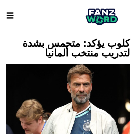
كلوب يؤكد: متحمس بشدة
لتدريب منتخب ألمانيا