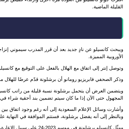
القليلة الماضية.
ويبحث كانسيلو عن نادٍ جديد بعد أن قرر المدرب سيموني إنزاجي
الأوروبية المميزة.
وتوصل إنتر إلى اتفاق مع الهلال بالفعل على التوقيع مع كانسيل
وذكر الصحفي فابريزيو رومانو أن برشلونة قدّم عرضًا للهلال مس
ويتضمن العرض أن يتحمل برشلونة نسبة قليلة من راتب كانسيل
المجهول حتى الآن إذا ما كان سيتم تضمين بند أحقية شراء في
وأشارت وسائل الإعلام السعودية إلى أنه رغم وجود اتفاق بين إ
وبالنظر إلى أنه يفضل برشلونة، فستتم الموافقة في النهاية ع
ومثّل كانسيلو برشلونة في موسم 2023-24 على سبيل الإعارة، حيث لعب 42 مباراة في كل البطولات سجل خلالها 4 أهداف وصنع 5 آخرين.