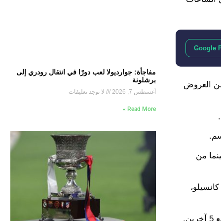
Google 
مفاجأة: جوارديولا لعب دورًا في انتقال رودري إلى
برشلونة
 من العروض
أغسطس 7, 2026
لا توجد تعليقات
Read More »
سم.
نما من
كانسيلو،