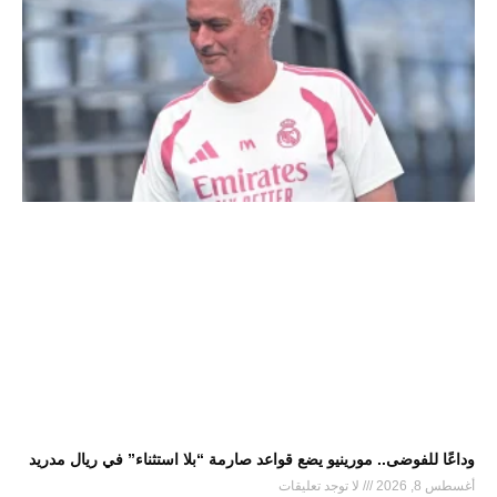
وداعًا للفوضى.. مورينيو يضع قواعد صارمة “بلا استثناء” في ريال مدريد
أغسطس 8, 2026
لا توجد تعليقات