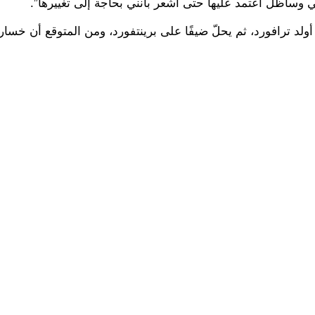
ي وسأظل أعتمد عليها حتى أشعر بأنني بحاجة إلى تغييرها”.
د ترافورد، ثم يحلّ ضيفًا على برينتفورد، ومن المتوقع أن خسارة