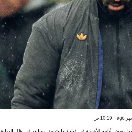
10:19 ص
يعيش أيامه الأخيرة في قيادة مانشستر يونايتد في ظل البداية ا