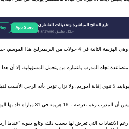
تابع النتائج المباشرة وتحديثات الفانتازي
App Store
Play
حمّل تطبيق Fanzword
وخسر اليونايتد في الديربي أمام مانشستر سيتي بثلاثية نظيفة، وهي الهزيمة الثانية في 4 جولات من البريم
 لليونايتد منذ 33 عامًا، والانتقادات متصاعدة تجاه المدرب باعتباره من يتحمل المسؤولية، إلا أن هذ
كة “manchestereveningnews” فإن إدارة يونايتد لا تنوي إقالة أموريم، ولا تزال تؤمن بأنه الرجل الأنس
مصدر مقرب من أموريم نفسه، قال أنه من المذهل بكل المقاييس أن المدرب رغم تعرضه ل
رغم الانتقادات التي تعرض لها بسبب ذلك، وتابع بقوله “عندما أريد