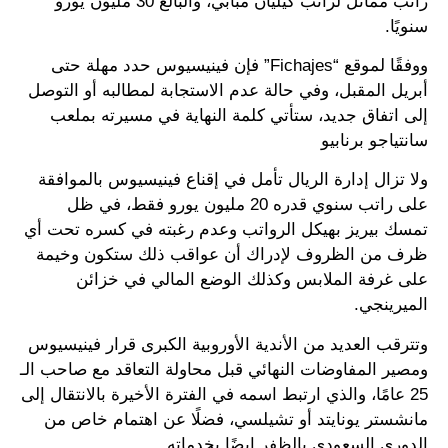
راتب مماثل لراتب كيليان مبابي، والبالغ 30 مليون يورو
سنويًا.
ووفقًا لموقع “Fichajes” فإن فينيسيوس حدد مهلة حتى
أبريل المقبل، وفي حالة عدم الاستجابة لمطالبه أو التوصل
إلى اتفاق جديد، ستأتي كلمة النهاية في مسيرته بملعب
سانتياجو برنابيو
ولا تزال إدارة الريال تأمل في إقناع فينيسيوس بالموافقة
على راتب سنوي قدره 20 مليون يورو فقط، في ظل
تمسك بيريز بهيكل الرواتب وعدم رغبته في كسره تحت أي
ظرف من الظروف لإدراك أن عواقب ذلك ستكون وخيمة
على غرفة الملابس وكذلك الوضع المالي في خزائن
الميرينجي.
وتترقب العديد من الأندية الأوروبية الكبرى قرار فينيسيوس
ومصير المفاوضات النهائي قبل محاولة التعاقد مع صاحب الـ
25 عامًا، والذي ارتبط اسمه في الفترة الأخيرة بالانتقال إلى
مانشستر يونايتد أو تشيلسي، فضلًا عن اهتمام خاص من
الدوري السعودي بالظفر ايضًا بخدماته.