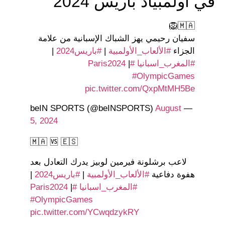
في أولمبياد باريس 2024
🇲🇦🦁
سفيان رحيمي يهز الشباك الإسبانية من علامة
الجزاء
#الألعاب_الأولمبية
|
#باريس2024
|
#المغرب_اسبانيا
#Paris2024
|
#OlympicGames
pic.twitter.com/QxpMtMH5Be
August
— beIN SPORTS (@beINSPORTS)
5, 2024
🇲🇦 🆚 🇪🇸
لاعب برشلونة فيرمين لوبيز يدرك التعادل بعد
هفوة دفاعية
#الألعاب_الأولمبية
|
#باريس2024
|
#المغرب_اسبانيا
#Paris2024
|
#OlympicGames
pic.twitter.com/YCwqdzykRY