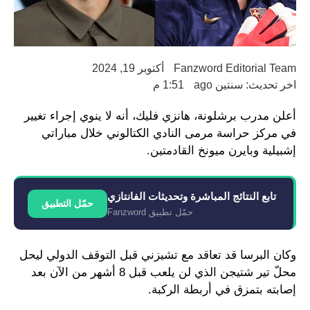
Fanzword Editorial Team
أكتوبر 19, 2024
اخر تحديث: سنتين ago
1:51 م
أعلن مدرب برشلونة، هانزي فليك، أنه لا ينوي إجراء تغيير
في مركز حراسة مرمى النادي الكتالوني خلال مباراتي
إشبيلية وبايرن ميونخ القادمتين.
تابع النتائج المباشرة وتحديثات الفانتازي
حمّل التطبيق
حمّل تطبيق Fanzword
وكان البرسا قد تعاقد مع تشيزني قبل التوقف الدولي ليحل
محلّ تير شتيجن الذي لن يلعب قبل 8 أشهر من الآن بعد
إصابته بتمزق في أربطة الركبة.