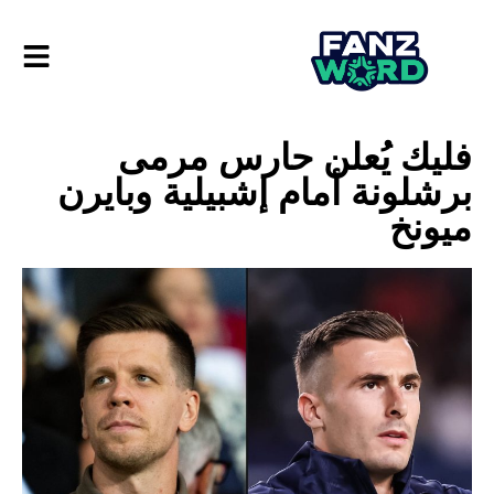
فليك يُعلن حارس مرمى
برشلونة أمام إشبيلية وبايرن
ميونخ