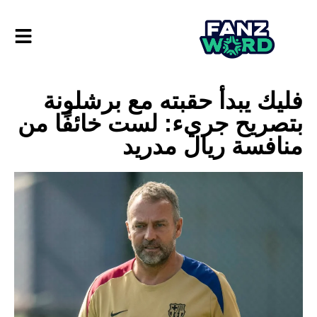
فليك يبدأ حقبته مع برشلونة
بتصريح جريء: لست خائفًا من
منافسة ريال مدريد