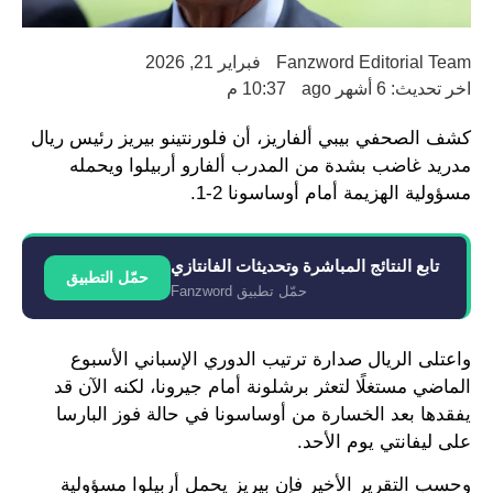
Fanzword Editorial Team
فبراير 21, 2026
اخر تحديث: 6 أشهر ago
10:37 م
كشف الصحفي بيبي ألفاريز، أن فلورنتينو بيريز رئيس ريال
مدريد غاضب بشدة من المدرب ألفارو أربيلوا ويحمله
مسؤولية الهزيمة أمام أوساسونا 2-1.
تابع النتائج المباشرة وتحديثات الفانتازي
حمّل التطبيق
حمّل تطبيق Fanzword
واعتلى الريال صدارة ترتيب الدوري الإسباني الأسبوع
الماضي مستغلًا لتعثر برشلونة أمام جيرونا، لكنه الآن قد
يفقدها بعد الخسارة من أوساسونا في حالة فوز البارسا
على ليفانتي يوم الأحد.
وحسب التقرير الأخير فإن بيريز يحمل أربيلوا مسؤولية