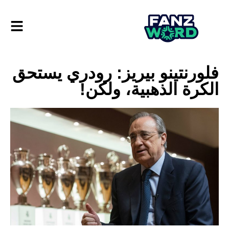
فلورنتينو بيريز: رودري يستحق
الكرة الذهبية، ولكن!