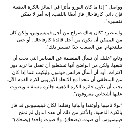
وواصل ” إذا ما كان اليورو مأثرًا في الفائز بالكرة الذهبية
فإن داني كارفاخال فاز أيضًا باللقب، إنه أمر لا يمكن
تفسيره”.
واستطرد “كان هناك صراخ من أجل فينيسيوس، ولكن كان
من الممكن أن يكون من أجل قائدنا كارفاخال. أو حتى
بيلينجهام. من الصعب جدًا تفسير ذلك”.
وتابع “عليك أن تسأل المنظمة عن المعايير التي يجب أن
تتبعها، ولكن من الواضح أنها تستطيع أن تفعل ما تريد دون
اكتراث، أود أن أسأل فرانس فوتبول وليكيب عما إذا كان
من المنطقي أن تتحدا مع الاتحاد الأوروبي لكرة القدم الآن.
يجب أن تكون جائزة الكرة الذهبية جائزة مستقلة ويصوت
عليها أشخاص معروفون”.
“لولا ناميبيا وأوغندا وألبانيا وفنلندا لكان فينيسيوس قد فاز
بالكرة الذهبية. والأكثر من ذلك أن هذه الدول لم تمنح
فينيسيوس أي صوت (يضحك). ولا صوت واحد! (يضحك)”