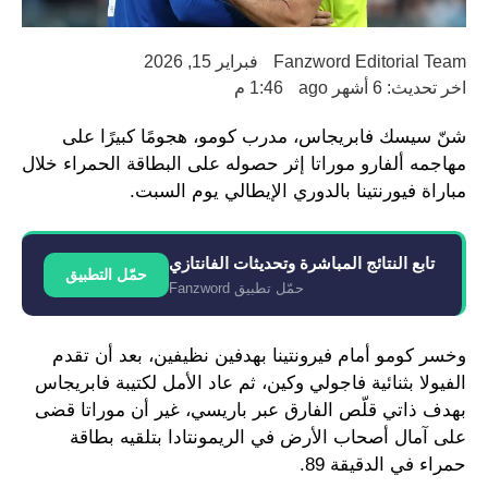
Fanzword Editorial Team
فبراير 15, 2026
اخر تحديث: 6 أشهر ago
1:46 م
شنّ سيسك فابريجاس، مدرب كومو، هجومًا كبيرًا على
مهاجمه ألفارو موراتا إثر حصوله على البطاقة الحمراء خلال
مباراة فيورنتينا بالدوري الإيطالي يوم السبت.
تابع النتائج المباشرة وتحديثات الفانتازي
حمّل التطبيق
حمّل تطبيق Fanzword
وخسر كومو أمام فيرونتينا بهدفين نظيفين، بعد أن تقدم
الفيولا بثنائية فاجولي وكين، ثم عاد الأمل لكتيبة فابريجاس
بهدف ذاتي قلّص الفارق عبر باريسي، غير أن موراتا قضى
على آمال أصحاب الأرض في الريمونتادا بتلقيه بطاقة
حمراء في الدقيقة 89.