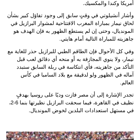
أمريكا وكندا والمكسيك.
وأشار أنشيلوتي في وقتٍ سابق إلى وجود تفاؤل كبير بشأن
لحاق نيمار بمباراة المغرب الافتتاحية لمشوار البرازيل في
المونديال، وحتى إن لم يستطع الظهور به فإن الهدف هو
جاهزيته للمباراة التالية أمام هايتي.
وفي كل الأحوال فإن الطاقم الطبي للبرازيل حذر للغاية مع
نيمار، ولا ينوي المجازفة به أو منحه أي دقائق لعب قبل
التأكد من جاهزيته، فأي انتكاسة في ربلة السابق ستبدد
آماله في الظهور ولو لدقيقة مع بلاد السامبا في كأس
العالم.
تجدر الإشارة إلى أن مصر فازت وديًا على روسيا بهدفٍ
نظيف في القاهرة، فيما سحقت البرازيل نظيرتها بنما 6-2،
في مستهل استعدادات البلدين لخوض المونديال.