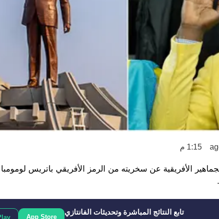
1:15 م
جماهير الأفريقية عن سخريته من الرمز الأفريقي باتريس لومومبا ب
تابع النتائج المباشرة وتحديثات الفانتازي
App Store
Play