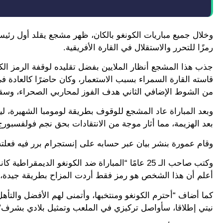
وخلال جميع مباريات الكونغو بالكان، ظهر مشجع يقلد أول رئيس 
رمزًا للتحرر والاستقلال في القارة الأفريقية.
جذب هذا المشجع أنظار الملايين بفضل تقليده لوقفة الرمز الكو
قاسته القارة السمراء بسبب الاستعمار، وكان حاضرًا كالعادة في 
من الشوط الإضافي الثاني هدف الفوز لمحاربي الصحراء، وسقط ح
وبعد المباراة عاد المشجع للوقوف بطريقة لومومبا الشهيرة، 
بعد الهزيمة، مما أثار موجة من الانتقادات بحق نجم فولفسبور
وقام عمورة بنشر بيان عبر حسابه على إنستجرام برر فيه فعلته
وكتب صاحب الـ 25 عامًا “المباراة ضد الكونغو ا
أعلم أن هذا الشخص هو رمز فقط أردت المزاح بطريقة جيدة، د
كما أضاف “أحترم الكونغو ومنتخبها، وأتمنى لهم الأفضل والتأ
نيتي إطلاقا، سأواصل تركيزي في الملعب وتمثيل بلادي بشرف”