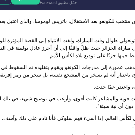
حمّل تطبيق Fanzword
منتخب للكونغو بعد الاستقلال، باتريس لومومبا، والذي اغتيل بعد 
نغولي طوال وقت المباراة، ولفت الانتباه إلى القصة المؤثرة للوم
مباراة الجزائر حيث ظلّ واقفًا إلى أن أحرز عادل بولبينة في الدق
ينها حزنًا على توديع بلاه لكأس الأمم.
ليذهب عمورة إلى مدرجات الكونغو ويقوم بتقليده ثم السقوط في
ج، باعتبار أنه لم يسخر من المشجع نفسه، بل سخر من رمز إفريقي
، واعتذر عمّا حدث.
لديمقراطية كانت قوية والمشاعر كانت أقوى، وأرغب في توضيح شيء، في تلك
ون أي نية سيئة”.
هل لكأس العالم، إذا أسيء فهم سلوكي فأنا نادم على ذلك وآسف، 
.