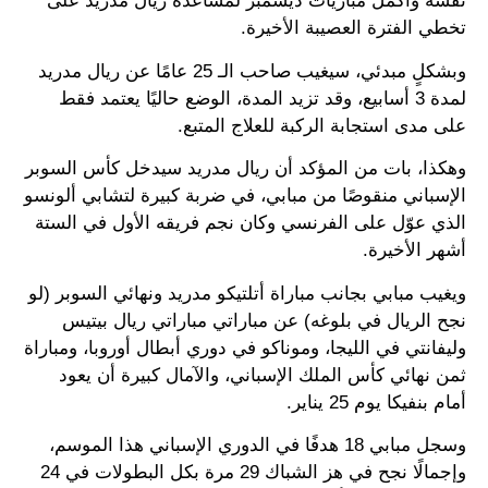
نفسه وأكمل مباريات ديسمبر لمساعدة ريال مدريد على
تخطي الفترة العصيبة الأخيرة.
وبشكلٍ مبدئي، سيغيب صاحب الـ 25 عامًا عن ريال مدريد
لمدة 3 أسابيع، وقد تزيد المدة، الوضع حاليًا يعتمد فقط
على مدى استجابة الركبة للعلاج المتبع.
وهكذا، بات من المؤكد أن ريال مدريد سيدخل كأس السوبر
الإسباني منقوصًا من مبابي، في ضربة كبيرة لتشابي ألونسو
الذي عوّل على الفرنسي وكان نجم فريقه الأول في الستة
أشهر الأخيرة.
ويغيب مبابي بجانب مباراة أتلتيكو مدريد ونهائي السوبر (لو
نجح الريال في بلوغه) عن مباراتي مباراتي ريال بيتيس
وليفانتي في الليجا، وموناكو في دوري أبطال أوروبا، ومباراة
ثمن نهائي كأس الملك الإسباني، والآمال كبيرة أن يعود
أمام بنفيكا يوم 25 يناير.
وسجل مبابي 18 هدفًا في الدوري الإسباني هذا الموسم،
وإجمالًا نجح في هز الشباك 29 مرة بكل البطولات في 24