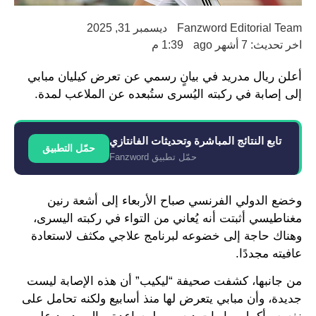
Fanzword Editorial Team
ديسمبر 31, 2025
اخر تحديث: 7 أشهر ago
1:39 م
أعلن ريال مدريد في بيانٍ رسمي عن تعرض كيليان مبابي
إلى إصابة في ركبته اليُسرى ستُبعده عن الملاعب لمدة.
تابع النتائج المباشرة وتحديثات الفانتازي
حمّل التطبيق
حمّل تطبيق Fanzword
وخضع الدولي الفرنسي صباح الأربعاء إلى أشعة رنين
مغناطيسي أثبتت أنه يُعاني من التواء في ركبته اليسرى،
وهناك حاجة إلى خضوعه لبرنامج علاجي مكثف لاستعادة
عافيته مجددًا.
من جانبها، كشفت صحيفة “ليكيب” أن هذه الإصابة ليست
جديدة، وأن مبابي يتعرض لها منذ أسابيع ولكنه تحامل على