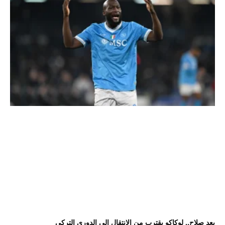
بعد صلاح.. لوكاكو يقترب من الانتقال إلى الدوري التركي