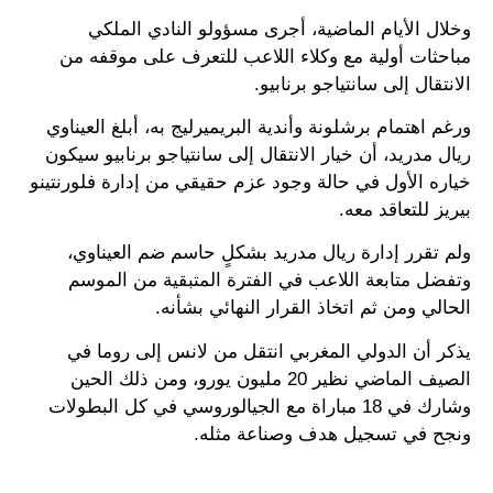
وخلال الأيام الماضية، أجرى مسؤولو النادي الملكي
مباحثات أولية مع وكلاء اللاعب للتعرف على موقفه من
الانتقال إلى سانتياجو برنابيو.
ورغم اهتمام برشلونة وأندية البريميرليج به، أبلغ العيناوي
ريال مدريد، أن خيار الانتقال إلى سانتياجو برنابيو سيكون
خياره الأول في حالة وجود عزم حقيقي من إدارة فلورنتينو
بيريز للتعاقد معه.
ولم تقرر إدارة ريال مدريد بشكلٍ حاسم ضم العيناوي،
وتفضل متابعة اللاعب في الفترة المتبقية من الموسم
الحالي ومن ثم اتخاذ القرار النهائي بشأنه.
يذكر أن الدولي المغربي انتقل من لانس إلى روما في
الصيف الماضي نظير 20 مليون يورو، ومن ذلك الحين
وشارك في 18 مباراة مع الجيالوروسي في كل البطولات
ونجح في تسجيل هدف وصناعة مثله.