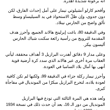
أنه برعونة شديدة أهدره.
وأقحم كارلو أنشيلوتي نيمار على أمل إحداث الفارق، لكن
دون جدوى، وإن ظلّ الاستحواذ في يد السيليساو وسط
تألق واضح من الحارس نينلاد.
وفي الدقيقة 80، باغت إيرلينج هالاند الجميع، وأحرز هدف
المقدمة للنرويج من رأسية رائعة سكنت شباك الحارس
أليسون بيكر.
وعلى مدار 9 دقائق أهدرت البرازيل 3 أهداف محققة، ليأتي
العقاب مرة أخرى عبر هالاند الذي سدد كرة أرضية قوية
أنهى بها آمال بلاد السامبا في العودة.
وأحرز نيمار ركلة جزاء في الدقيقة 99، ولكنها لم تكن كافية
لعودة بلاده، لتخرج البرازيل مبكرًا من المونديال في مفاجأة
كبرى.
وتُعد هذه هي المرة الثالثة التي تودع فيها البرازيل
المونديال من دور الـ 16، بعد أن حدث ذلك في نسخة 1934