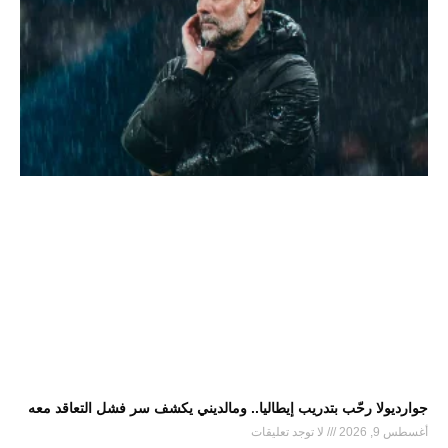
جوارديولا رحّب بتدريب إيطاليا.. ومالديني يكشف سر فشل التعاقد معه
أغسطس 9, 2026
لا توجد تعليقات