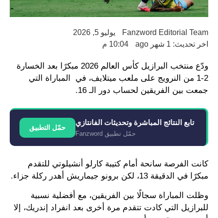
Fanzword Editorial Team
يوليو 5, 2026
اخر تحديث: 1 شهر ago
10:04 م
ودّع منتخب البرازيل كأس العالم 2026 مبكرًا بعد الخسارة
2-1 من النرويج على ملعب ميتلايف، في المباراة التي
جمعت بين الفريقين لحساب دور الـ 16.
تابع النتائج المباشرة وتحديثات الفانتازي
حمّل التطبيق
حمّل تطبيق Fanzword
كانت الفرصة سانحة أمام كتيبة كارلو أنشيلوتي للتقدم
مبكرًا في الدقيقة 13، لكن برونو جيماريش أهدر ركلة جزاء.
وظلت المباراة سجالًا بين الفريقين، مع أفضلية نسبية
للبرازيل التي كادت تتقدم مرة أخرى بعد انفراد إندريك، إلا