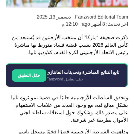
Fanzword Editorial Team
ديسمبر 13, 2025
اخر تحديث: 8 أشهر ago
12:10 م
ذكرت صحيفة “ماركا” أن منتخب الأرجنتين قد يُستبعد من
كأس العالم 2026 بسبب قضية فساد متورط بها مباشرةً
رئيس الاتحاد الأرجنتيني لكرة القدم، كلاوديو تابيا.
تابع النتائج المباشرة وتحديثات الفانتازي
حمّل التطبيق
حمّل تطبيق Fanzword
وتحقق السلطات الأرجنتينية حاليًا في قضية نمو ثروة تابيا
بشكلٍ مبالغ فيه، مع وجود العديد من علامات الاستفهام
على مصدر ذلك، وشكوك حول استغلاله سلطته لجني
الأموال بطريقة غير شرعية.
وداهمت الشرطة الأرجنتينية قصرًا فخمًا مسجل باسم