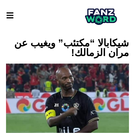
شيكابالا “مكتئب” ويغيب عن
مران الزمالك!