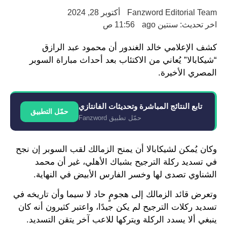
Fanzword Editorial Team
أكتوبر 28, 2024
اخر تحديث: سنتين ago
11:56 ص
كشف الإعلامي خالد الغندور أن محمود عبد الرازق
“شيكابالا” يُعاني من الاكتئاب بعد أحداث مباراة السوبر
المصري الأخيرة.
تابع النتائج المباشرة وتحديثات الفانتازي
حمّل التطبيق
حمّل تطبيق Fanzword
وكان يُمكن لشيكابالا أن يمنح الزمالك لقب السوبر إن نجح
في تسديد ركلة الترجيح بشباك الأهلي، غير أن محمد
الشناوي تصدى لها وخسر الفارس الأبيض في النهاية.
وتعرض قائد الزمالك إلى هجومٍ حاد لا سيما وأن تاريخه في
تسديد ركلات الترجيح لم يكن جيدًا، واعتبر كثيرون أنه كان
ينبغي ألا يسدد الركلة ويتركها للاعب آخر يتقن التسديد.