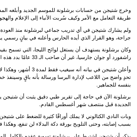
وخرج شتيجن من حسابات برشلونة للموسم الجديد وأبلغه المدرب 
طريقة التعامل مع الأمر وكيف سُربت الأنباء إلى الإعلام والهجوم ا
جراحة، وهو القرار الذي أيده الحارس وأعلنه في بيانٍ رسمي 
راشفورد أو جوان جارسيا، غير أن صاحب الـ 33 عامًا بدد هذه الآمال تمامًا.
وأعلن شتيجن في بيانه أ
تحدٍ واضح من اللاعب لإدارة البرسا ورسالة بأنه باقٍ وسينفذ خط
بنفسه للجماهير.
برشلونة الآن في حاجة إلى تقرير طبي دقيق يثبت أن شتيجن يح
الجديدة قبل منتصف شهر أغسطس القادم.
وبات النادي الكتالوني لا يملك أوراقًا كثيرة للضغط على شتيج
بسبب إصابته، وحتى التلويح بورقة دكة البدلاء لن تنفع، وهكذا ف