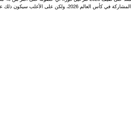
ويتوقع أنه سيغادر كامب نو في يناير القادم حتى لا يفقد فرص المشاركة في كأس العالم 2026، ولكن على 