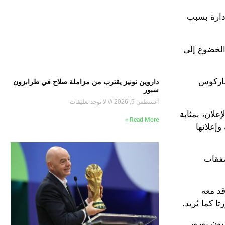
إدارة بسبب
النادي على الخضوع إلى
حالة غيابه لمدة تصل إلى 4 أشهر، لقيد ماركوس
داروين نونيز يقترب من مزاملة صلاح في طرابزون
سبور
أغسطس 5, 2026
لا توجد تعليقات
ذا الإعلان، بمثابة
Read More »
وإعلانها
صفقات
قد معه
 كما يُريد.
شلونة تسوية عقده بالكامل الممتد حتى صيف 2028 للرحيل فورًا، أي حصوله على أكثر من 40 مليون يورو،