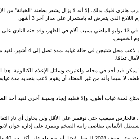
هانزي فليك بذلك، إلا أنه لا يزال يشعر بطعنة “الخيانة” من ال
للاذع الذي يتعرض له باستمرار على مدار آخر 3 أشهر.
ولم يشارك شتيجن في أي تدريب جماعي لبرشلونة منذ العودة في 13 يوليو الماضي بسبب آلام في الظهر، وقد حثه 
يوم الخميس.
وكان برشلونة يستهدف أن يستغل لوائح الليجا، التي تسمح بقيد لاعب محل شتيجن في 
نه سيغيب فقط لمدة 3 أشهر، وهكذا لا يمكن قيد أحد في محله، واعتبرت وسائل الإعلام الكتالونية، ه
طه، لا سيما وأنه من غير المعتاد أن يقوم لاعب بتحديد مدة غيابه 
تاج لمدة غياب أطول، وإلا فعليه إيجاد وسيلة أخرى لقيد أحد ال
ن، فالحارس سيغيب حتى نوفمبر على الأقل ولن يحاول أي نادٍ التعا
سيظل الألماني يتقاضى راتبه الضخم ويتمرد على إدارة جوان لابورتا
يذكر أن شتيجن اشترط على بر