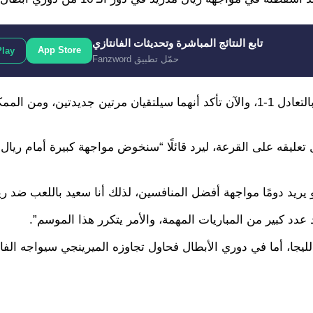
تابع النتائج المباشرة وتحديثات الفانتازي
App Store
Play
حمّل تطبيق Fanzword
والتقى الريال مع الأتليتي في الدوري هذا الموسم مرتين انتهيا بالتعادل 1-1، والآن تأكد أنهما سيلتقيان مرتين جديدت
ليقه على القرعة، ليرد قائلًا “سنخوض مواجهة كبيرة أمام ريال 
و يريد دومًا مواجهة أفضل المنافسين، لذلك أنا سعيد باللعب ضد ري
عدد كبير من المباريات المهمة، والأمر يتكرر هذا الموسم”.
ليجا، أما في دوري الأبطال فحاول تجاوزه الميرينجي سيواجه الفا