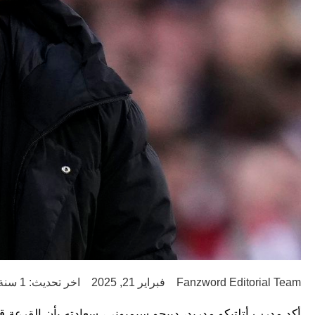
Fanzword Editorial Team
فبراير 21, 2025
اخر تحديث: 1 سنة ago
أكد مدرب أتلتيكو مدريد، دييجو سيميوني، سعادته بأن القرعة قد أسقطته في م