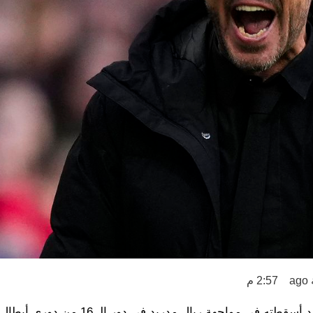
2:57 م
واجهة ريال مدريد في دور الـ 16 من دوري أبطال أوروبا.