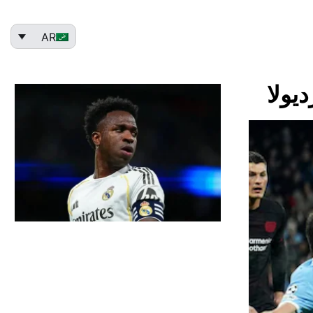
AR
يولا