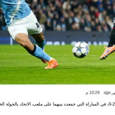
10:29 م
تلقى مانشستر سيتي هزيمة مفاجئة أمام باير ليفركوزن بنتيجة 2-0، في المباراة التي جمعت بينهما على ملعب الاتحاد ب