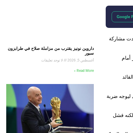
Google 
د شهدت مشاركة
داروين نونيز يقترب من مزاملة صلاح في طرابزون
سبور
ز أمام
أغسطس 5, 2026
لا توجد تعليقات
Read More »
قائد
اتريك شيك لأعلى ليوجه ضربة
مريرة فيل فودين، لكنه فشل