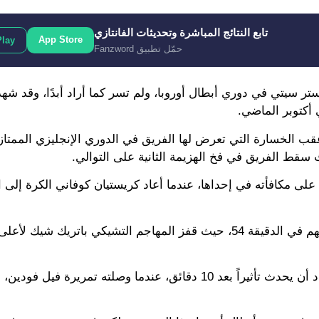
تابع النتائج المباشرة وتحديثات الفانتازي
App Store
Play
حمّل تطبيق Fanzword
ارديولا كمدرب لمانشستر سيتي في دوري أبطال أوروبا، ولم تسر كما أراد أبدًا، وق
 أكتوبر الماضي.
لتشكيلة الأساسية عقب الخسارة التي تعرض لها الفريق في الدوري الإنجليزي الممتا
 سقط الفريق في فخ الهزيمة الثانية على التوالي.
 مكافأته في إحداها، عندما أعاد كريستيان كوفاني الكرة إلى ال
وزادت فرحة كتيبة المدرب كاسبر هيولماند عندما ضاعفوا تقدمهم في الدقيقة 54، حيث قفز المهاجم التشيكي ب
أُقحم نجم السيتي إيرلينج هالاند في الدقيقة 60 من المباراة وكاد أن يحدث تأثيراً بعد 10 دقائق، عندما وصلته ت