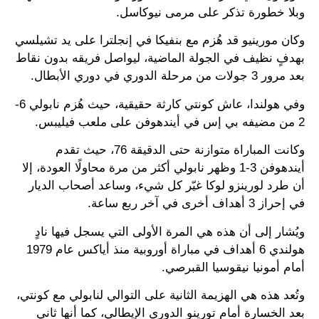
وبلا خطورة تذكر على مرمى نيوكاسل.
وكان مورينيو قد هُزم مع بنفيكا في إنجلترا على يد تشيلسي
بهدفٍ نظيف في الجولة الماضية، ليواصل فريقه بدون نقاط
بعد مرور 3 جولات من مرحلة الدوري في دوري الأبطال.
وفي هولندا، عاش كونتي كارثة حقيقية، حيث هُزم نابولي 6-
2 من مضيفه بي إس في أيندهوفن على ملعب فيليبس.
وكانت المباراة متوازنة حتى الدقيقة 76، حيث تقدم
أيندهوفن 3-1 وظهر نابولي أكثر من مرة محاولًا العودة، إلا
أن طرد لورينزو لوكا غيّر كل شيء، وساعد أصحاب الديار
في إحراز 3 أهداف أخرى في آخر ربع ساعة.
ويُشار إلى أن هذه هي المرة الأولى التي يسجل فيها نادٍ
هولندي 6 أهداف في مباراة أوروبية منذ أياكس عام 1979
أمام أمونيا نيقوسيا القبرصي.
وتُعد هذه هي الهزيمة الثانية على التوالي لنابولي مع كونتي،
بعد الخسارة أمام تورينو الدوري الإيطالي، كما أنها ثاني