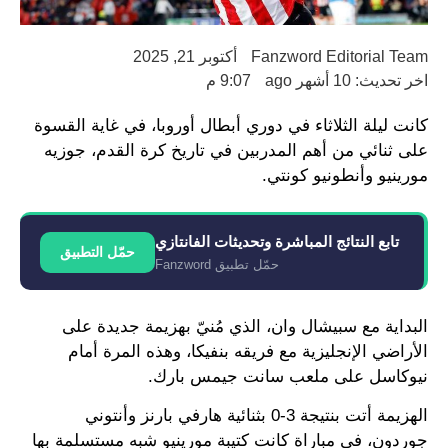
Fanzword Editorial Team
أكتوبر 21, 2025
اخر تحديث: 10 أشهر ago
9:07 م
كانت ليلة الثلاثاء في دوري أبطال أوروبا، في غاية القسوة
على ثنائي من أهم المدربين في تاريخ كرة القدم، جوزيه
مورينيو وأنطونيو كونتي.
تابع النتائج المباشرة وتحديثات الفانتازي
حمّل التطبيق
حمّل تطبيق Fanzword
البداية مع سبيشال وان، الذي مُنيّ بهزيمة جديدة على
الأراضي الإنجليزية مع فريقه بنفيكا، وهذه المرة أمام
نيوكاسل على ملعب سانت جيمس بارك.
الهزيمة أتت بنتيجة 3-0 بثنائية هارفي بارنز وأنتوني
جوردون، في مباراة كانت كتيبة مورينيو شبه مستسلمة بها