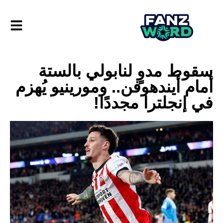
سقوط مدوٍ لنابولي بالستة
أمام أيندهوفن.. ومورينيو يُهزم
في إنجلترا مجددًا!