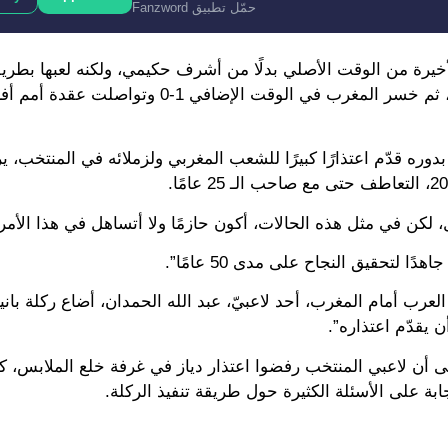
حمّل تطبيق Fanzword
خيرة من الوقت الأصلي بدلًا من أشرف حكيمي، ولكنه لعبها بطريقة 
ليتصدى لها إدوارد ميندي، ويبدأ نجم ريال مدريد في البكاء فورًا، ثم خسر المغرب في الوق
بدوره قدّم اعتذارًا كبيرًا للشعب المغربي ولزملائه في المنتخب، 
 لكن في مثل هذه الحالات، أكون حازمًا ولا أتساهل في هذا الأمر”
لتحقيق النجاح على مدى 50 عامًا”.
عرب أمام المغرب، أحد لاعبيّ، عبد الله الحمدان، أضاع ركلة باني
يقدّم اعتذاره”.
ى أن لاعبي المنتخب رفضوا اعتذار دياز في غرفة خلع الملابس، كما
بة على الأسئلة الكثيرة حول طريقة تنفيذ الركلة.