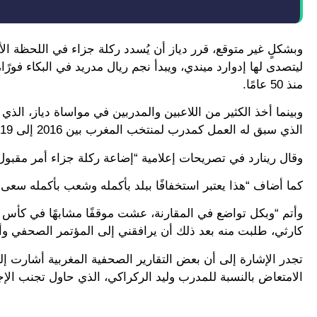
وبشكلٍ غير متوقع، قرر دياز أن يُسدد ركلة جزاء في اللحظة الأ
منذ 50 عامًا.
وبينما أخذ الكثير من اللاعبين والمدربين في مواساة دياز، الذي 
الذي سبق له العمل كمدرب لمنتخب المغرب بين 2016 إلى 2019، التعاطف حتى مع صاحب الـ 25 عامًا.
وقال رينارد في تصريحات إعلامية “إضاعة ركلة جزاء أمر مقبول،
كما أضاف “هذا يعتبر استخفافًا ببلد بأكمله وشعب بأكمله سعى جاهدًا 
وأتم “وبكل تواضع في المقارنة، عشت موقفًا مشابهًا في كأس ال
كارثي، طلبت منه بعد ذلك أن يرافقني إلى المؤتمر الصحفي وأن 
تجدر الإشارة إلى أن بعض التقارير الصحفية المغربية أشارت إل
الامتعاض بالنسبة للمدرب وليد الركراكي، الذي حاول تجنب الإجا