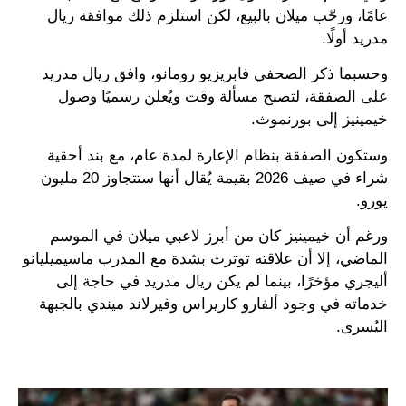
عامًا، ورحّب ميلان بالبيع، لكن استلزم ذلك موافقة ريال
مدريد أولًا.
وحسبما ذكر الصحفي فابريزيو رومانو، وافق ريال مدريد
على الصفقة، لتصبح مسألة وقت ويُعلن رسميًا وصول
خيمينيز إلى بورنموث.
وستكون الصفقة بنظام الإعارة لمدة عام، مع بند أحقية
شراء في صيف 2026 بقيمة يُقال أنها ستتجاوز 20 مليون
يورو.
ورغم أن خيمينيز كان من أبرز لاعبي ميلان في الموسم
الماضي، إلا أن علاقته توترت بشدة مع المدرب ماسيميليانو
أليجري مؤخرًا، بينما لم يكن ريال مدريد في حاجة إلى
خدماته في وجود ألفارو كاريراس وفيرلاند ميندي بالجبهة
اليُسرى.