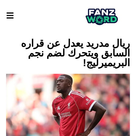
ريال مدريد يعدل عن قراره
السابق ويتحرك لضم نجم
البريميرليج!