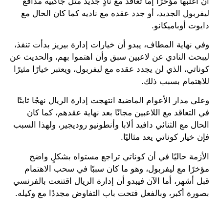
أن أغلبها مؤخرًا إما تعاقد مع نادٍ جديد مثل جاكييه مدافع
ليفربول الجديد، أو جدد عقده مع ناديه كما كان الحال مع
دايوت أوباميكانو.
وفي نهاية المطاف، يبدو أن خيارات إدارة بيريز بدأت تنفذ،
ليبحث النادي عن لاعبين سبق وأن اهتموا بهم، والحديث عن
كوناتي، الذي لن يجدد عقده مع ليفربول، ويعتبر خيارًا مثيرًا
للاهتمام بسبب ذلك.
وعلى مدار الأعوام الماضية انتهجت إدارة الريال نهجًا ثابتًا
في التعاقد مع اللاعبين مجانًا بعد نهاية عقدهم، كما كان
الحال مع الثنائي دافيد ألابا وأنطونيو روديجير، ولهذا السبب
فإن خيار كوناتي يعد مثاليًا.
الأزمة حاليًا في أن كوناتي تراجع مستواه بشكلٍ واضح
مؤخرًا مع ليفربول، وهو ما كان سببًا في سحب الاهتمام
قبل أشهر، أما الآن فيبدو أن إدارة الريال اقتنعت بالفرنسي
بصورة أكبر، وبالفعل فتحت باب التفاوض مجددًا مع وكيله.