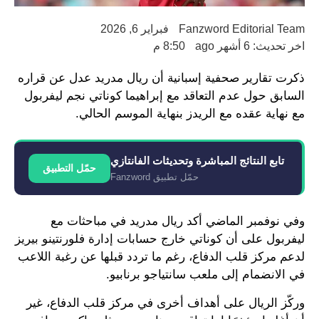
Fanzword Editorial Team
فبراير 6, 2026
اخر تحديث: 6 أشهر ago
8:50 م
ذكرت تقارير صحفية إسبانية أن ريال مدريد عدل عن قراره
السابق حول عدم التعاقد مع إبراهيما كوناتي نجم ليفربول
مع نهاية عقده مع الريدز بنهاية الموسم الحالي.
تابع النتائج المباشرة وتحديثات الفانتازي
حمّل التطبيق
حمّل تطبيق Fanzword
وفي نوفمبر الماضي أكد ريال مدريد في مباحثات مع
ليفربول على أن كوناتي خارج حسابات إدارة فلورنتينو بيريز
لدعم مركز قلب الدفاع، رغم ما تردد قبلها عن رغبة اللاعب
في الانضمام إلى ملعب سانتياجو برنابيو.
وركّز الريال على أهداف أخرى في مركز قلب الدفاع، غير