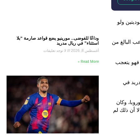
ديتين ولو
وداعًا للفوضى.. مورينيو يضع قواعد صارمة “بلا
ب البالغ من
استثناء” في ريال مدريد
أغسطس 8, 2026
لا توجد تعليقات
 فهو يتعجب
Read More »
خاض 16 دقيقة أمام أتلتيكو مدريد في
روبا، وكان
لا أن ذلك لم