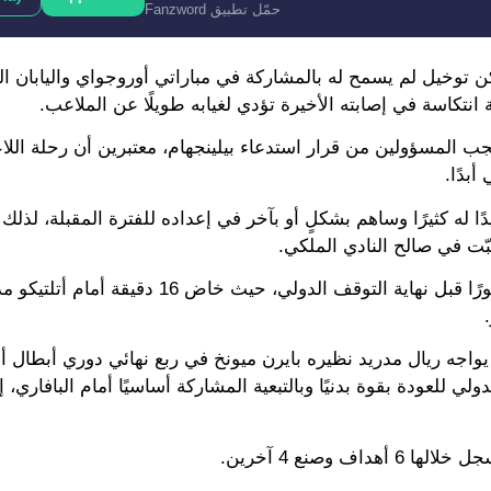
حمّل تطبيق Fanzword
ن توخيل لم يسمح له بالمشاركة في مباراتي أوروجواي واليابان الو
انتكاسة في إصابته الأخيرة تؤدي لغيابه طويلًا عن الملاعب.
ب المسؤولين من قرار استدعاء بيلينجهام، معتبرين أن رحلة اللاع
ا له كثيرًا وساهم بشكلٍ أو بآخر في إعداده للفترة المقبلة، لذلك
ّت في صالح النادي الملكي.
يُشار إلى أن بيلينجهام عاد للمشاركة في مباريات ريال مدريد فورًا قبل نهاية التوقف الدولي، حيث 
 يواجه ريال مدريد نظيره بايرن ميونخ في ربع نهائي دوري أبطال أو
لي للعودة بقوة بدنيًا وبالتبعية المشاركة أساسيًا أمام البافاري، إ