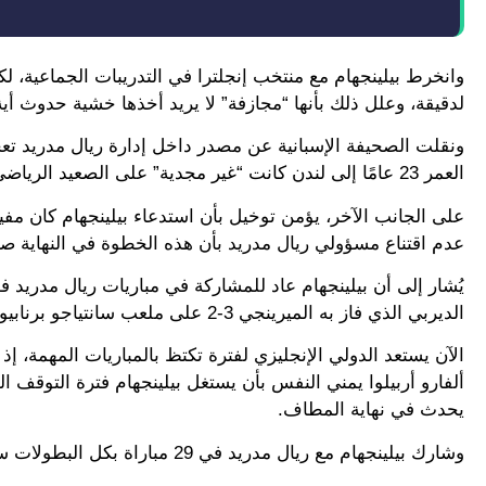
وانخرط بيلينجهام مع منتخب إنجلترا في التدريبات الجماعية، لك
لدقيقة، وعلل ذلك بأنها “مجازفة” لا يريد أخذها خشية حدوث أية 
ونقلت الصحيفة الإسبانية عن مصدر داخل إدارة ريال مدريد تعج
العمر 23 عامًا إلى لندن كانت “غير مجدية” على الصعيد الرياضي أبدًا.
على الجانب الآخر، يؤمن توخيل بأن استدعاء بيلينجهام كان مفيدً
عدم اقتناع مسؤولي ريال مدريد بأن هذه الخطوة في النهاية صب
الديربي الذي فاز به الميرينجي 3-2 على ملعب سانتياجو برنابيو.
الآن يستعد الدولي الإنجليزي لفترة تكتظ بالمباريات المهمة، إذ
ألفارو أربيلوا يمني النفس بأن يستغل بيلينجهام فترة التوقف الدو
يحدث في نهاية المطاف.
وشارك بيلينجهام مع ريال مدريد في 29 مباراة بكل البطولات سجل خلالها 6 أهداف وصنع 4 آخرين.