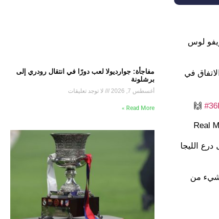
ويفو لوس
مفاجأة: جوارديولا لعب دورًا في انتقال رودري إلى
لاتفاق في
برشلونة
أغسطس 7, 2026
لا توجد تعليقات
🙌
#36
Read More »
بذلك هيمنته على درع الليجا
 شيء من