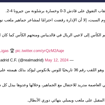
0 وخسارة برشلونة من جيرونا 4-2.
م السبت، إلا أن الإدارة رفضت احترامًا لمشاعر جماهير ملعب ن
لّم الكأس إلى لاعبي الريال في فالديباس ومنحهم الكأس كما كان ا
Ligas
🏆
pic.twitter.com/yrQzM2Aaje
May 12, 2024
— Real Madrid C.F. (@realmadrid)
ورفع القائد ناتشو فيرنانديز اللقب في مقر تدريبات الميرينجي، وهو اللقب رقم 36 تاريخيًا للوس بلانكوس ليؤكد 
 العاصمة مدريد للاحتفال مع الجماهير، وخلالها وعدوها ببذل كل
المقبل على ملعب ويمبلي بنهائي دوري الأبطال.