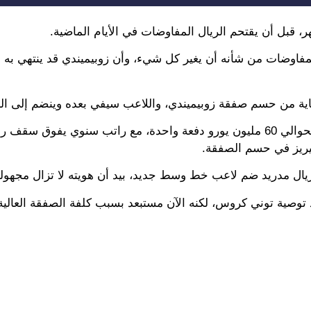
ر، قبل أن يقتحم الريال المفاوضات في الأيام الماضية.
لمفاوضات من شأنه أن يغير كل شيء، وأن زوبيميندي قد ينتهي به
اية من حسم صفقة زوبيميندي، واللاعب سيفي بعده وينضم إلى الج
وأوضحت الصحيفة أن آرسنال سيدفع الشرط الجزائي المقدر بحوالي 60 مليون يورو دفعة واحدة، مع راتب سنوي يف
بيريز في حسم الصفقة.
ريال مدريد ضم لاعب خط وسط جديد، بيد أن هويته لا تزال مجهولة
د توصية توني كروس، لكنه الآن مستبعد بسبب كلفة الصفقة العال