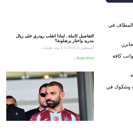
 المطاف في
التفاصيل كاملة.. لماذا انقلب رودري على ريال
مدريد واختار برشلونة؟
انرز.
أغسطس 6, 2026
لا توجد تعليقات
وق سقف رواتب كافة
Read More »
.
ية وشكوك في