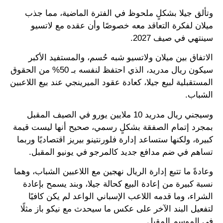
وتألق جيلا بشكلٍ ملحوظ في الفترة الماضية، مما جذب
ميلان لفكرة التعاقد معه خصوصًا وأن عقده مع لاتسيو
سينتهي في صيف 2027.
الاتفاق بين ميلان ولاتسيو شبه حُسم، والمستفيد الأكبر
سيكون ريال مدريد، الذي احتفظ لنفسه بـ 50% من الحقوق
المستقبلية لبيع جيلا، كعادة عقود الميرينجي عند بيع اللاعبين
الشباب.
وسيجني ريال مدريد 10 ملايين يورو في الصيف المقبل
بمجرد إتمام الصفقة بشكلٍ رسمي، صحيح أنها ليست قيمة
كبيرة، ولكنها ستساعد إدارة فلورنتينو بيريز اقتصاديًا وربما
تساهم في ضم مدافع جديد كالمرجو في يونيو المقبل.
وعادةً ما تتبع إدارة الريال نهجين مع اللاعبين الشباب، وهما
نسبة كبيرة من إعادة البيع كحالة جيلا، وبند يسمح بإعادة
الشراء، وما قدمه اللاعب الإسباني الواعد لم يكن كافيًا
لتفعيل البند الآخر على عكس ما سيحدث مع نيكو باز مثلًا
في الموسم المقبل.