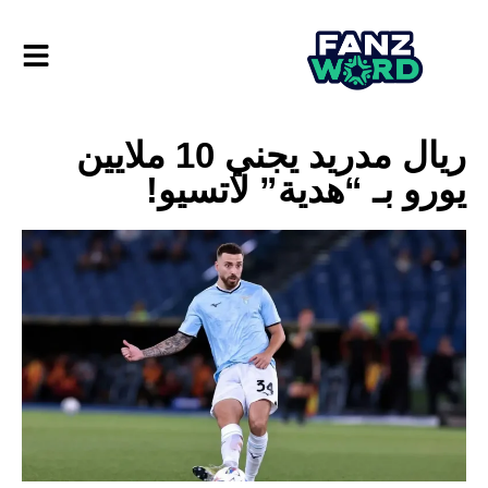
ريال مدريد يجني 10 ملايين
يورو بـ “هدية” لاتسيو!