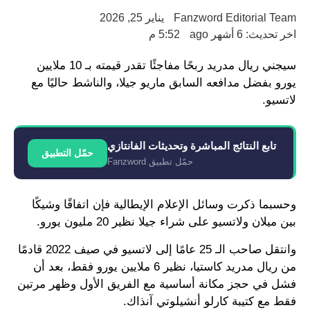
Fanzword Editorial Team
يناير 25, 2026
اخر تحديث: 6 أشهر ago
5:52 م
سيجني ريال مدريد ربحًا مفاجئًا تقدر قيمته بـ 10 ملايين
يورو بفضل مدافعه السابق ماريو جيلا، والناشط حاليًا مع
لاتسيو.
تابع النتائج المباشرة وتحديثات الفانتازي
حمّل التطبيق
حمّل تطبيق Fanzword
وحسبما ذكرت وسائل الإعلام الإيطالية فإن اتفاقًا وشيكًا
بين ميلان ولاتسيو على شراء جيلا نظير 20 مليون يورو.
وانتقل صاحب الـ 25 عامًا إلى لاتسيو في صيف 2022 قادمًا
من ريال مدريد كاستيا، نظير 6 ملايين يورو فقط، بعد أن
فشل في حجز مكانة أساسية مع الفريق الأول وظهر مرتين
فقط مع كتيبة كارلو أنشيلوتي آنذاك.