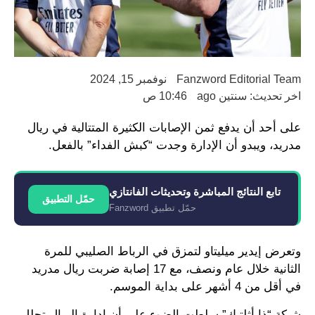
Fanzword Editorial Team
نوفمبر 15, 2024
اخر تحديث: سنتين ago
10:46 ص
على أحد أن يدفع ثمن الإصابات الكثيرة المتتالية في ريال
مدريد، ويبدو أن الإدارة وجدت “كبش الفداء” بالفعل.
تابع النتائج المباشرة وتحديثات الفانتازي
حمّل التطبيق
حمّل تطبيق Fanzword
وتعرض إيدير ميليتاو لتمزق في الرباط الصليبي للمرة
الثانية خلال عام ونصف، مع 17 إصابة ضربت ريال مدريد
في أقل من 4 أشهر على بداية الموسم.
شبكة “ذا أثلتيك” سلطت الضوء على أن إدارة الريال تحلل